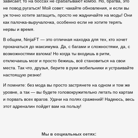
зависает, то на боссах не срабатывают комбо. Но, братва, это
не повод ругаться! Мой совет: чакайте обновления, и если вы
уж точно хотите затащить, просто не жадничайте на моды! Они
как палочка-выручалочка, особенно если не хотите терять
нервы и время.
В общем, NinjaFT — это отличная находка для тех, кто хочет
прокачаться до максимума. Да, с багами и сложностями, да, с
возможностями взлома! Но когда ты входишь в ритм,
отключаешь мозг и просто бежишь, всё становиться на свои
места. Так что, друзья, берите в руки мобильники и устраивайте
настоящую резню!
И помните: без мода вы просто застрянете на одном и том же
уровне, а так — вы будете головокружительно летать по картам
и порвать всех врагов. Удачи на полях сражений! Надеюсь, весь
этот адреналин пойдет вам на пользу!
Мы в социальных сетях: