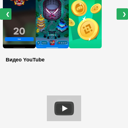
❮
❯
Видео YouTube