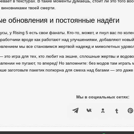
ревает в текстурах. В такие моменты думаешь, стоит ли это того в
 виновниками твоей смерти.
е обновления и постоянные надёги
сы, у Rising 5 есть свои фанаты. Кто-то, может, и пнул вас по кол
аботчики вроде как работают над улучшениями, добавляют новый ко
овлением мы все становимся жертвой надежд и мимолетных удовол
— это игра для тех, кто любит на экшне, сплошные жертвы и водов
влении не пугают, то вперед! Но запомните: без модов там играть 
ше заготовьте пакетик попкорна для смеха над багами — это даже 
Мы в социальных сетях: