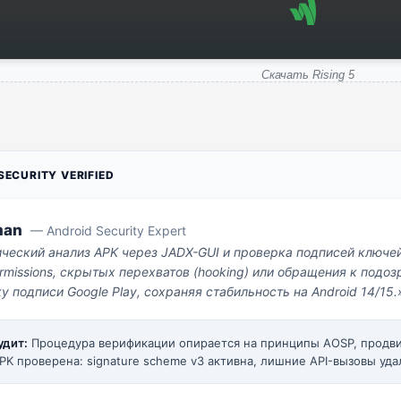
Скачать Rising 5
ECURITY VERIFIED
man
— Android Security Expert
ический анализ APK через JADX-GUI и проверка подписей ключе
missions, скрытых перехватов (hooking) или обращения к под
у подписи Google Play, сохраняя стабильность на Android 14/15.
удит:
Процедура верификации опирается на принципы AOSP, прод
PK проверена: signature scheme v3 активна, лишние API-вызовы уда