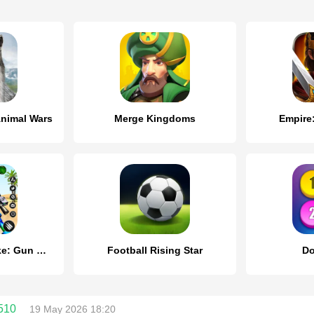
Animal Wars
Merge Kingdoms
Empire
Fps Shooting Strike: Gun Games
Football Rising Star
Do
510
19 May 2026 18:20