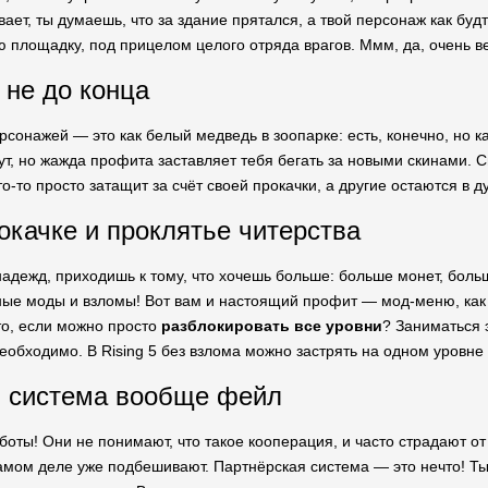
ает, ты думаешь, что за здание прятался, а твой персонаж как бу
ю площадку, под прицелом целого отряда врагов. Ммм, да, очень в
 не до конца
рсонажей — это как белый медведь в зоопарке: есть, конечно, но к
ут, но жажда профита заставляет тебя бегать за новыми скинами. 
о-то просто затащит за счёт своей прокачки, а другие остаются в
окачке и проклятье читерства
адежд, приходишь к тому, что хочешь больше: больше монет, больш
ые моды и взломы! Вот вам и настоящий профит — мод-меню, как а
то, если можно просто
разблокировать все уровни
? Заниматься э
еобходимо. В Rising 5 без взлома можно застрять на одном уровне 
я система вообще фейл
 боты! Они не понимают, что такое кооперация, и часто страдают о
самом деле уже подбешивают. Партнёрская система — это нечто! Ты 