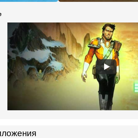
e
иложения