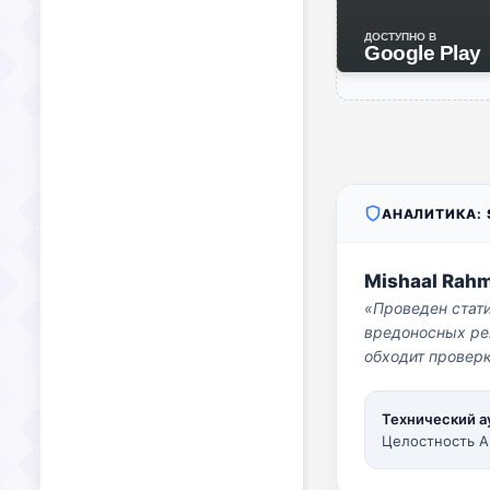
ДОСТУПНО В
Google Play
АНАЛИТИКА: S
Mishaal Rah
«Проведен стат
вредоносных per
обходит проверк
Технический а
Целостность A