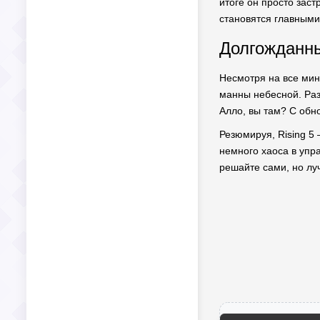
итоге он просто заст
становятся главными
Долгожданны
Несмотря на все мину
манны небесной. Разр
Алло, вы там? С обн
Резюмируя, Rising 5 
немного хаоса в упра
решайте сами, но луч