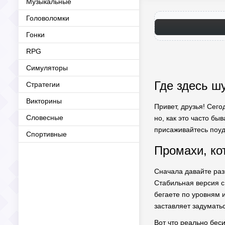
Музыкальные
Головоломки
Гонки
RPG
Симуляторы
Где здесь ш
Стратегии
Викторины
Привет, друзья! Сег
Словесные
но, как это часто быв
присаживайтесь поуд
Спортивные
Промахи, кот
Сначала давайте разб
Стабильная версия с
бегаете по уровням и
заставляет задуматьс
Вот что реально беси