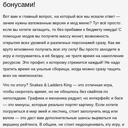
бонусами!
Вот вам и главный вопрос, на который все мы искали ответ —
зачем нужны взломанные версии и мод меню? Тут всё просто:
если вы хотите затащить, то без прибавки к бюджету никуда! С
помощью модов вы получите массу монет, возможность
открытия всех уровней и различных персонажей сразу. Как же
круто мгновенно получать всю эту силу! Вы просто заходите в
игру и погружаетесь в её бездну, не тратя время на накопление
ресурсов. Это профит, к которому стремится каждый! Не надо
тратить время на унылые сборища, когда можно сразу тащить
всех на чемпионатах.
Что по итогу? Snakes & Ladders King — это отличная игра,
чтобы скоротать время, но не обошлось без свайпов по
неполадкам. Графика и механика радуют, но интерфейс и баги
— это минусы, которые реально портят картину. Если хотите
погрузиться в мир змей и лестниц, стоит заполучить мод или
взлом — это даст вам дополнительные шансы вырваться на
вершину рейтинга. В общем, не стоит недооценивать эту игру, и