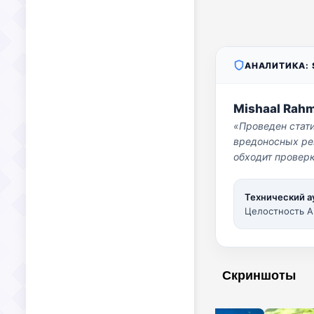
АНАЛИТИКА: S
Mishaal Rah
«Проведен стат
вредоносных per
обходит проверк
Технический а
Целостность A
Скриншоты