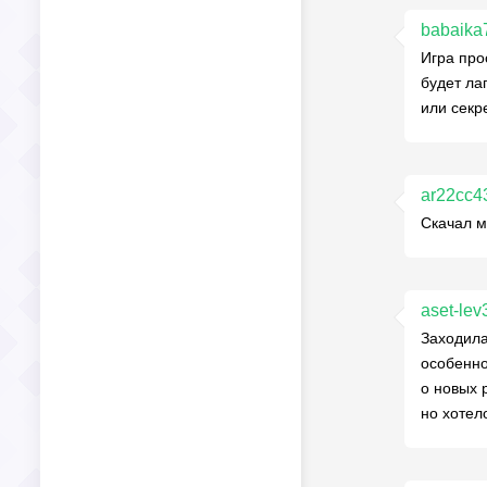
babaika
Игра про
будет ла
или секр
ar22cc4
Скачал мо
aset-lev
Заходила
особенно
о новых 
но хотел