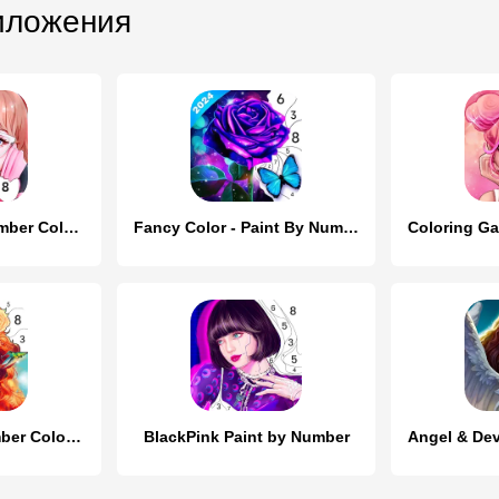
иложения
KPOP Paint by Number Coloring
Fancy Color - Paint By Number
Girls Paint by Number Coloring
BlackPink Paint by Number