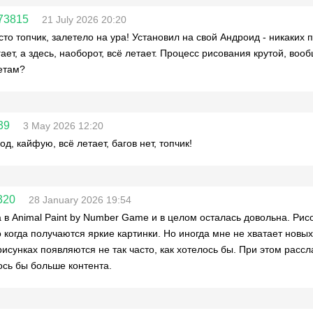
73815
21 July 2026 20:20
сто топчик, залетело на ура! Установил на свой Андроид - никаких
гает, а здесь, наоборот, всё летает. Процесс рисования крутой, во
етам?
39
3 May 2026 12:20
д, кайфую, всё летает, багов нет, топчик!
320
28 January 2026 19:54
 в Animal Paint by Number Game и в целом осталась довольна. Ри
 когда получаются яркие картинки. Но иногда мне не хватает новы
рисунках появляются не так часто, как хотелось бы. При этом рассл
ось бы больше контента.