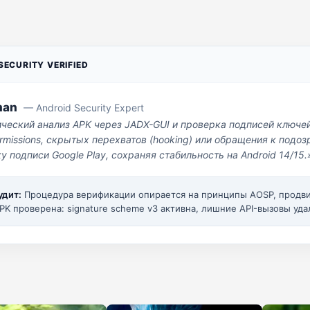
ECURITY VERIFIED
man
— Android Security Expert
ический анализ APK через JADX-GUI и проверка подписей ключе
missions, скрытых перехватов (hooking) или обращения к под
у подписи Google Play, сохраняя стабильность на Android 14/15.
удит:
Процедура верификации опирается на принципы AOSP, прод
PK проверена: signature scheme v3 активна, лишние API-вызовы уда