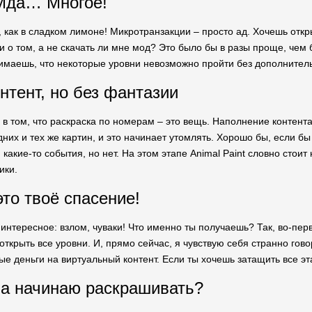
 Мда… Многое!
о, как в сладком лимоне! Микротранзакции – просто ад. Хочешь откр
и о том, а не скачать ли мне мод? Это было бы в разы проще, чем 
нимаешь, что некоторые уровни невозможно пройти без дополнительн
нтент, но без фантазии
 в том, что раскраска по номерам – это вещь. Наполнение контент
дних и тех же картин, и это начинает утомлять. Хорошо бы, если б
какие-то события, но нет. На этом этапе Animal Paint словно стоит
ики.
это твоё спасение!
 интересное: взлом, чуваки! Что именно ты получаешь? Так, во-пер
 открыть все уровни. И, прямо сейчас, я чувствую себя странно гово
ые деньги на виртуальный контент. Если ты хочешь затащить все эта
а начинаю раскрашивать?