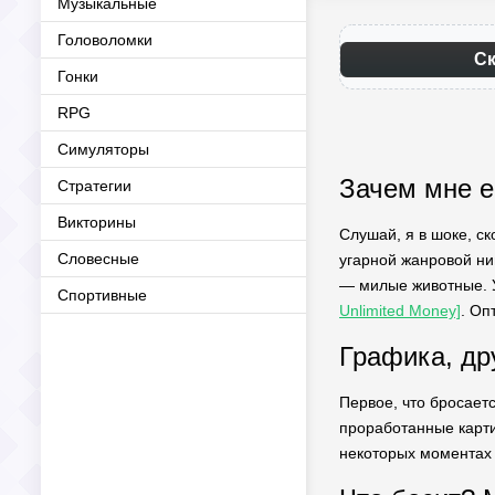
Музыкальные
Головоломки
Ск
Гонки
RPG
Симуляторы
Зачем мне е
Стратегии
Викторины
Слушай, я в шоке, ск
Словесные
угарной жанровой ни
— милые животные. Уж
Спортивные
Unlimited Money]
. Оп
Графика, др
Первое, что бросаетс
проработанные карти
некоторых моментах 