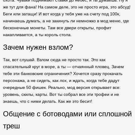
охота. Чуваки поднимают ставки до небес, и ты думаешь: Ну я
же тут для фана! На самом деле, это не просто игра, это абсуд!
Беги или затащи! И вот когда у тебя уже на счету под 100к,
начинаешь думать, а не закинуть ли немножко в мод меню, где
бесконечные монеты. Там все двери открыты, профит
накапливается, а ты король стола.
Зачем нужен взлом?
Так, вот слушай. Взлом сюда не просто так. Это как
спасательный круг в море, а ты — отчаянный пловец. Зачем
тебе эти банковские ограничения? Хочется сразу прокачать
персонажа, а не сидеть, как лох, и ждать, когда тебе дадут
очередные 50 фишек. Реально, мод версия открывает все:
уровень, скилы, карты. Вот ты собрал все эти трофеи и не
знаешь, что с ними делать. Как же это бесит!
Общение с ботоводами или сплошной
треш