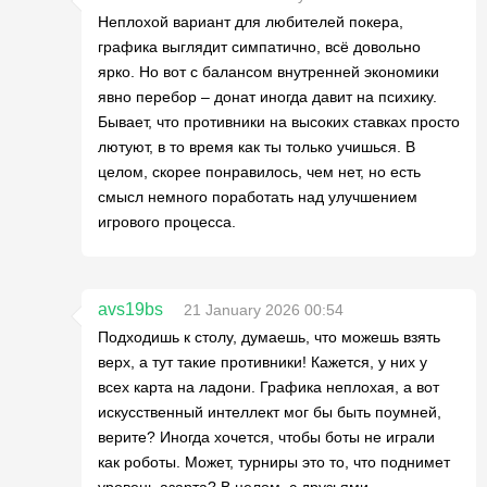
Неплохой вариант для любителей покера,
графика выглядит симпатично, всё довольно
ярко. Но вот с балансом внутренней экономики
явно перебор – донат иногда давит на психику.
Бывает, что противники на высоких ставках просто
лютуют, в то время как ты только учишься. В
целом, скорее понравилось, чем нет, но есть
смысл немного поработать над улучшением
игрового процесса.
avs19bs
21 January 2026 00:54
Подходишь к столу, думаешь, что можешь взять
верх, а тут такие противники! Кажется, у них у
всех карта на ладони. Графика неплохая, а вот
искусственный интеллект мог бы быть поумней,
верите? Иногда хочется, чтобы боты не играли
как роботы. Может, турниры это то, что поднимет
уровень азарта? В целом, с друзьями