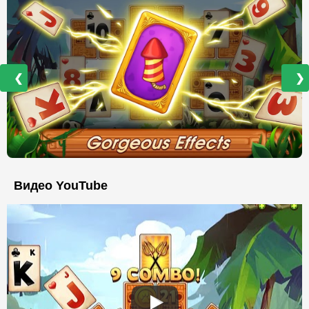
❮
❯
Видео YouTube