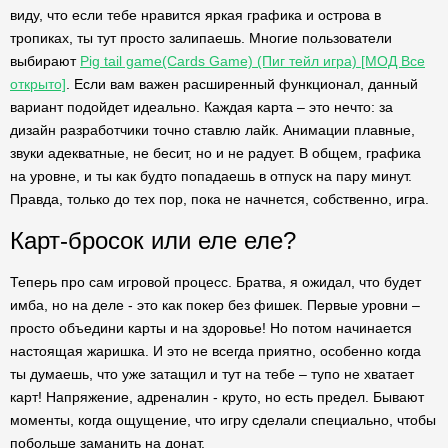
виду, что если тебе нравится яркая графика и острова в
тропиках, ты тут просто залипаешь. Многие пользователи
выбирают
Pig tail game(Cards Game) (Пиг тейл игра) [МОД Все
открыто]
. Если вам важен расширенный функционал, данный
вариант подойдет идеально. Каждая карта – это нечто: за
дизайн разработчики точно ставлю лайк. Анимации плавные,
звуки адекватные, не бесит, но и не радует. В общем, графика
на уровне, и ты как будто попадаешь в отпуск на пару минут.
Правда, только до тех пор, пока не начнется, собственно, игра.
Карт-бросок или еле еле?
Теперь про сам игровой процесс. Братва, я ожидал, что будет
имба, но на деле - это как покер без фишек. Первые уровни –
просто объедини карты и на здоровье! Но потом начинается
настоящая жаришка. И это не всегда приятно, особенно когда
ты думаешь, что уже затащил и тут на тебе – тупо не хватает
карт! Напряжение, адреналин - круто, но есть предел. Бывают
моменты, когда ощущение, что игру сделали специально, чтобы
побольше заманить на донат.