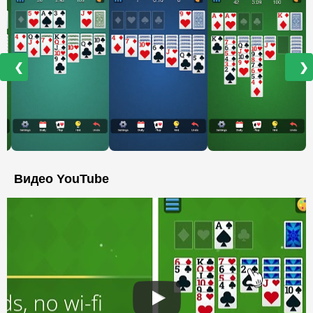
❮
❯
Видео YouTube