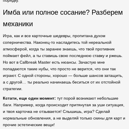
порядку.
Имба или полное сосание? Разберем
механики
Игра, как и все карточные шедевры, пропитана духом
соперничества. Наконец-то насладитесь той нереальной
атмосферой, когда ты заранее знаешь, что твой противник
поймает фейл, а ты ставишь свою последнюю ставку и ржешь.
Но вот в Callbreak Master есть нюансы. Зачастую мне
попадаются такие нубы, что просто не верится, что они так
играют. С одной стороны, хорошо — больше шансов затащить,
а с другой… ты реально начинаешь беситься от их отстойной
стратегии.
Кстати, еще один момент:
тут порой возникают небольшие
баги. Например, когда происходит притянутая за уши ситуация,
и твоя карточка не отзывается! Слышишь, игра? Сделай
нормальные обновления, а не выделяй только скины для карт и
прочие эстетические вещи!