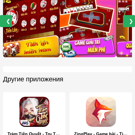
❮
❯
Другие приложения
Trảm Tiên Quyết - Tru Tiên 5.0
ZingPlay - Game bài - Tien Len