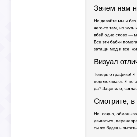
Зачем нам н
Но давайте мы и без 
чего-то там, но жуть
вбей одно слово — м
Все эти бабки помог
затащи мод и все, ж
Визуал отли
Теперь о графике! Я 
подглюкивают. Я не 
да? Зацепило, соглас
Смотрите, в
Но, ладно, обманыват
двигаться, перенапра
ты же будешь пытатьс