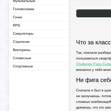
Музыкальные
Головоломки
Гонки
RPG
Симуляторы
Что за класс
Стратегии
Викторины
Так, поехали разбира
Словесные
пользоваться смартф
Challenge (Гапс Сол
Спортивные
внезапно у тебя воз
Ни фига себ
Сначала я был в шоке
не заскучаешь, потом
сложных комбинаций —
думаешь, что это како