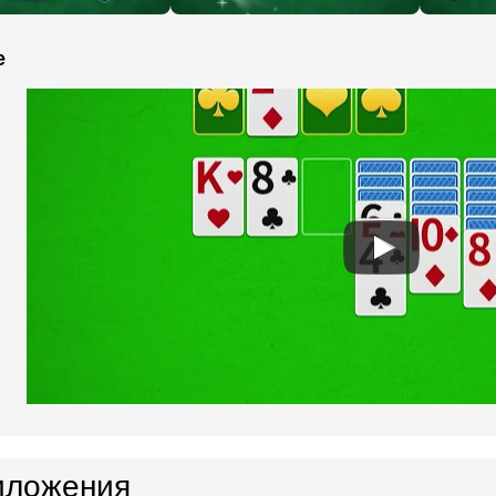
e
иложения