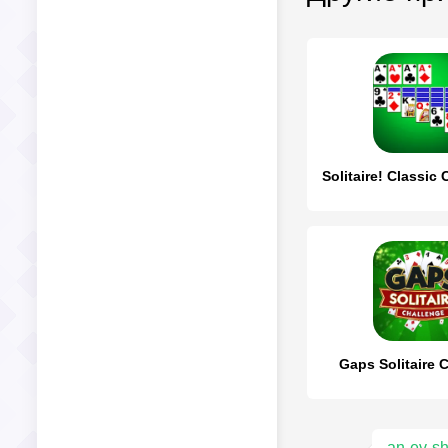
Solitaire! Classic
Gaps Solitaire 
an-ev-s