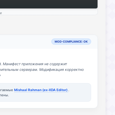
me
MOD-COMPLIANCE: OK
й. Манифест приложения не содержит
озрительным серверам. Модификация корректно
»
вигаемые
Mishaal Rahman (ex-XDA Editor)
.
лены.