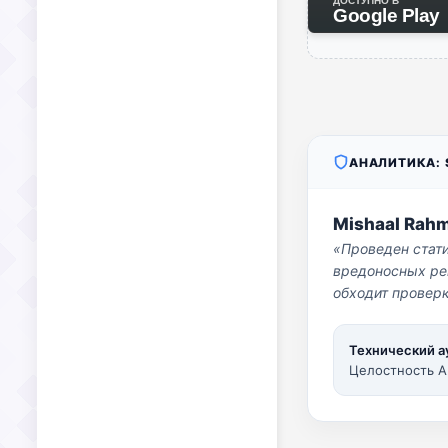
ДОСТУПНО В
Google Play
АНАЛИТИКА: S
Mishaal Rah
«Проведен стат
вредоносных per
обходит проверк
Технический а
Целостность A