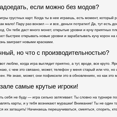
адоедать, если можно без модов?
игры грустных карт. Когда ты в нее играешь, есть момент, которы
 как мало! Пару раз вонзил — и все, деньги потратил! Да, тут есть 
од. Он тебе даст много монет, открытые уровни и кучу приятных пл
ают быстрее открывать новые уровни и зарабатывать кучу корон на
изнь заиграет новыми красками.
чный, но что с производительностью?
вот люблю, когда игра выглядит приятно, а тут, вроде, все круто. Я
знаю, с чем это связано, может, телефон у меня старый или что, 
ен. Не знаю, может, они пофиксили это в обновлениях, но как это 
 зале самые крутые игроки!
ь себя не буду — игра сильно затягивает. Ты словно на турнире по
влять карты, и у тебя возникают мурашки! Внимание! Ты не один та
я их затащить! Начинаешь перешучиваться, смеяться, спорить, кто