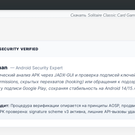
Скачать Solitaire Classic:Card Ga
ECURITY VERIFIED
man
— Android Security Expert
ический анализ APK через JADX-GUI и проверка подписей ключе
missions, скрытых перехватов (hooking) или обращения к под
у подписи Google Play, сохраняя стабильность на Android 14/15.
удит:
Процедура верификации опирается на принципы AOSP, прод
PK проверена: signature scheme v3 активна, лишние API-вызовы уда