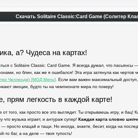
Скачать Solitaire Classic:Card Game (Солитер Кла
ика, а? Чудеса на картах!
ться с Solitaire Classic: Card Game. Я всегда думал, что пасьянсы
онами, но блин, как же я ошибался! Эта игра затянула как чертов
итер Челлендж) [МОД Menu]
. Если вам важен максимальный доступ,
никают эмоции, будто ты на чемпионате мира по покеру!
е, прям легкость в каждой карте!
 от того, как просто все это выглядит. Ты открываешь игру, и бац! 
у что музыка играет, и антураж супер!
Каждая карта словно шепче
 просто клацай и тащи. Но иногда, знаете, бесит, когда на послед
й-то баг, а на деле — твоя тупость!