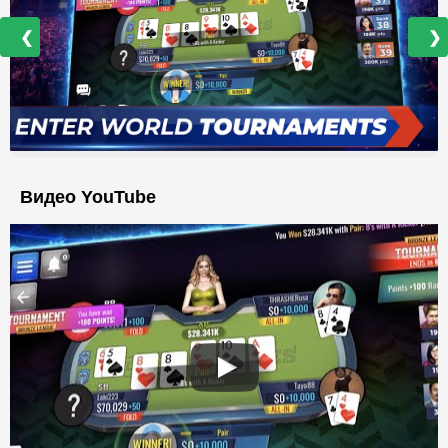
❮
❯
Видео YouTube