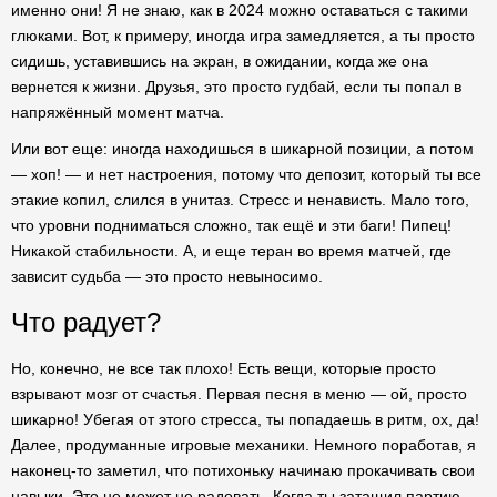
именно они! Я не знаю, как в 2024 можно оставаться с такими
глюками. Вот, к примеру, иногда игра замедляется, а ты просто
сидишь, уставившись на экран, в ожидании, когда же она
вернется к жизни. Друзья, это просто гудбай, если ты попал в
напряжённый момент матча.
Или вот еще: иногда находишься в шикарной позиции, а потом
— хоп! — и нет настроения, потому что депозит, который ты все
этакие копил, слился в унитаз. Стресс и ненависть. Мало того,
что уровни подниматься сложно, так ещё и эти баги! Пипец!
Никакой стабильности. А, и еще теран во время матчей, где
зависит судьба — это просто невыносимо.
Что радует?
Но, конечно, не все так плохо! Есть вещи, которые просто
взрывают мозг от счастья. Первая песня в меню — ой, просто
шикарно! Убегая от этого стресса, ты попадаешь в ритм, ох, да!
Далее, продуманные игровые механики. Немного поработав, я
наконец-то заметил, что потихоньку начинаю прокачивать свои
навыки. Это не может не радовать. Когда ты затащил партию,