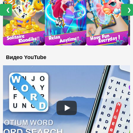
❮
❯
Видео YouTube