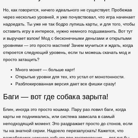
Но, как говорится, ничего идеального не существует. Пробежав
через несколько уровней, я уже почувствовал, что игра начинает
надоедать. Ты уже не так бодро лупишь карты, и для того, чтобы
оставить игру в интересе, нужно немного подшаманить. Вот тут
и выручает взлом! Мод с бесконечными деньгами и открытыми
уровнями — это просто мастхев! Зачем мучиться и ждать, когда
откроется следующий уровень, если ты можешь скачать мод и
просто затащить?
Много монет — больше карт!
Открытые уровни для тех, кто устал от монотонности.
Разблокированная версия дает все фишки сразу!
Баги — вот где собака зарыта!
Блин, иногда это просто кошмар. Пару раз ловил баги, когда
карты не поднимались, или система зависала в самый
неподходящий момент. Это раздражает просто до стонов, если
ты на знатной серии. Надоело перезапускать! Кажется, что
разработчики немного забыли про тестирование — вот тут бы