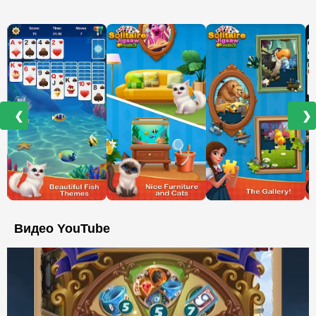
❮
❯
Видео YouTube