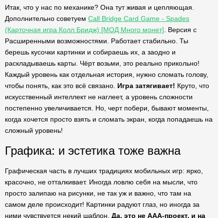
Итак, что у нас по механике? Она тут живая и цепляющая.
Дополнительно советуем
Call Bridge Card Game - Spades
(Карточная игра Колл Бридж) [МОД Много монет]
. Версия с
Расширенными возможностями. Работает стабильно. Ты
берешь кусочки картинки и собираешь их, а заодно и
раскладываешь карты. Чёрт возьми, это реально прикольно!
Каждый уровень как отдельная история, нужно сломать голову,
чтобы понять, как это всё связано.
Игра затягивает!
Круто, что
искусственный интеллект не наглеет, а уровень сложности
постепенно увеличивается. Но, черт побери, бывают моменты,
когда хочется просто взять и сломать экран, когда попадаешь на
сложный уровень!
Графика: и эстетика тоже важна
Графическая часть в лучших традициях мобильных игр: ярко,
красочно, не отталкивает. Иногда ловлю себя на мысли, что
просто залипаю на рисунки, не так уж и важно, что там на
самом деле происходит! Картинки радуют глаз, но иногда за
ними чувствуется некий шаблон.
Да, это не AAA-проект, и на