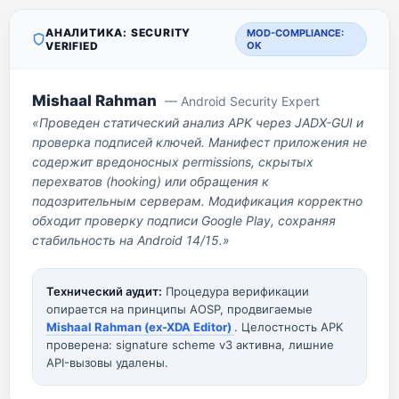
АНАЛИТИКА: SECURITY
MOD-COMPLIANCE:
VERIFIED
OK
Mishaal Rahman
— Android Security Expert
«Проведен статический анализ APK через JADX-GUI и
проверка подписей ключей. Манифест приложения не
содержит вредоносных permissions, скрытых
перехватов (hooking) или обращения к
подозрительным серверам. Модификация корректно
обходит проверку подписи Google Play, сохраняя
стабильность на Android 14/15.»
Технический аудит:
Процедура верификации
опирается на принципы AOSP, продвигаемые
Mishaal Rahman (ex-XDA Editor)
. Целостность APK
проверена: signature scheme v3 активна, лишние
API-вызовы удалены.