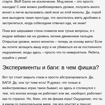
старте. Bluff Game не исключение. Мод меню – это просто
находка! С ним можно разблокировать уровни, получить много
монет и легче вытаскивать свой мозг из этой моколы. Да, порой
мне выходила такая простуда, что захотелось взять дробовик и
застрелиться, когда собеседник отвечал нда, не знаю!
Пока все шершавая стена спамила мне тупые вопросы, я с
модом забивал им на уровень легким движением пальцев.
Открытые уровни, много монеток – теперь за основу взять! Если
вы хотите затащить вашу игру и не убиваться из-за постоянного
недоумения, моды здесь – просто что-то невероятное. Ребята,
играйте с умом!
Эксперименты и баги: в чем фишка?
Вот тут стоит закрыть глаза и просто абстрагироваться. Да,
БАГИ. Да, они тут тоже есть! Я думал, что только в
мейнстримовых играх такое бывает, но здесь я столкнулся с
тем, что кнопки иногда не работают или же, наоборот, работают
как-то странно. Но, блин, это же фишка игры! Ощущение, что ты
в каком-то параллельном мире, где все хрустят и трещат.