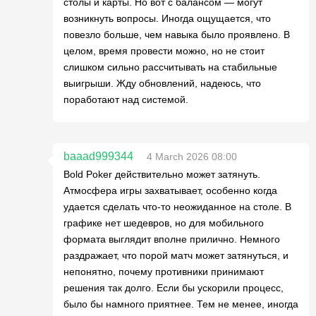
столы и карты. Но вот с балансом — могут
возникнуть вопросы. Иногда ощущается, что
повезло больше, чем навыка было проявлено. В
целом, время провести можно, но не стоит
слишком сильно рассчитывать на стабильные
выигрыши. Жду обновлений, надеюсь, что
поработают над системой.
baaad999344
4 March 2026 08:00
Bold Poker действительно может затянуть.
Атмосфера игры захватывает, особенно когда
удается сделать что-то неожиданное на столе. В
графике нет шедевров, но для мобильного
формата выглядит вполне прилично. Немного
раздражает, что порой матч может затянуться, и
непонятно, почему противники принимают
решения так долго. Если бы ускорили процесс,
было бы намного приятнее. Тем не менее, иногда