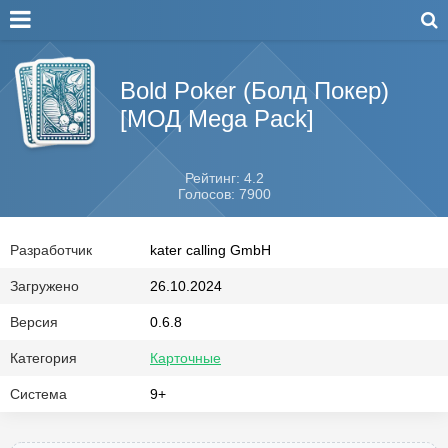
Bold Poker (Болд Покер)
[МОД Mega Pack]
Рейтинг: 4.2
Голосов: 7900
Разработчик
kater calling GmbH
Загружено
26.10.2024
Версия
0.6.8
Категория
Карточные
Система
9+