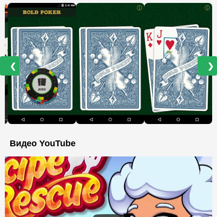
❮
❯
Видео YouTube