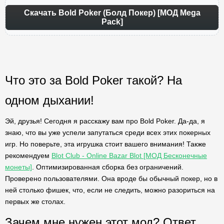
Скачать Bold Poker (Болд Покер) [МОД Mega
Pack]
Что это за Bold Poker такой? На
одном дыхании!
Эй, друзья! Сегодня я расскажу вам про Bold Poker. Да-да, я
знаю, что вы уже успели запутаться среди всех этих покерных
игр. Но поверьте, эта игрушка стоит вашего внимания! Также
рекомендуем
Blot Club - Online Bazar Blot [МОД Бесконечные
монеты]
. Оптимизированная сборка без ограничений.
Проверено пользователями. Она вроде бы обычный покер, но в
ней столько фишек, что, если не следить, можно разориться на
первых же столах.
Зачем мне нужен этот мод? Ответ