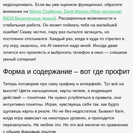
недооценивать. Если вы уже оценили функционал, обратите
внимание на
Meme Challenge: Dank Memes (Мим челлендж)
[МОД Бесконечные деньги]
. Расширенные возможности и
стабильная работа. Он может поймать тебя на малейшей
ошибке! Скажу честно, пару раз пытался затащить, но
постоянно спотыкался. Каждый раз, когда я куда-то стрелял в
эту игру, казалось, что AI смеется надо мной. Иногда даже
хочется его проклясть и выбросить телефон в окно — слишком
умный соперник!
Форма и содержание – вот где профит
Теперь поговорим про саму графику и интерфейс. Тут всё на
высоте! Цвета насыщенные, карты четкие, а индикация
действий — понятная. Не нужно углубляться в правила, они
интуитивно понятны. Играя, чувствуешь себя так, как будто
щупаешь карты в реале. Но не без недостатков. Бывают баги,
когда игра зависает на некоторых уровнях, и приходится
перезапускать. Не люблю это. Но это всё мелочи по сравнению
с общим фановым опытом.