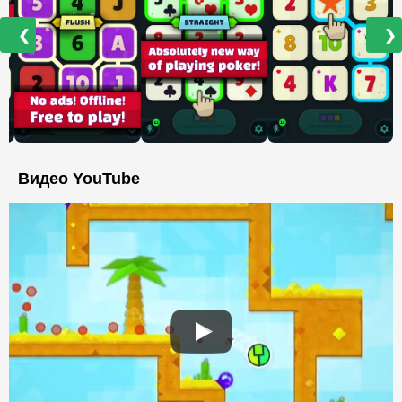
❮
❯
Видео YouTube