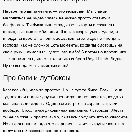
Первое, что вы заметите, — это геймплей. Мы с вами
мелочиться не будем: здесь не нужно просто ставить и
блефовать. Ты буквально складываешь карты и создаешь
новые, высокие комбинации. Это как сварка ума и удачи, и
иногда ты просто не понимаешь, как ты затащил, а иногда …
господи, как же сложно! Есть моменты, когда ты смотришь на
свою руку и думаешь: Ну все, это имба! А потом на противника
— и понимаешь, что он только что собрал Royal Flush. Ладно!
Ну не всегда же ты выигрываешь!
Про баги и лутбоксы
Казалось бы, игра-то простая. Но не тут-то было! Баги — они
тут, как твои старые друзья: неожиданно появляются, когда их
меньше всего ждешь. Один раз застрял на экране загрузки
вообще. Плюс, такая диковинная механика. Лутбоксы? Жесть,
ты не сможешь пройти мимо, пытаясь получить что-то классное.
Но откровенно, иногда это сюрприз — хочешь крутые карты, а
получаешь 3 звезды явно не того цвета.