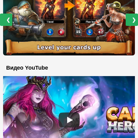
❮
❯
Видео YouTube