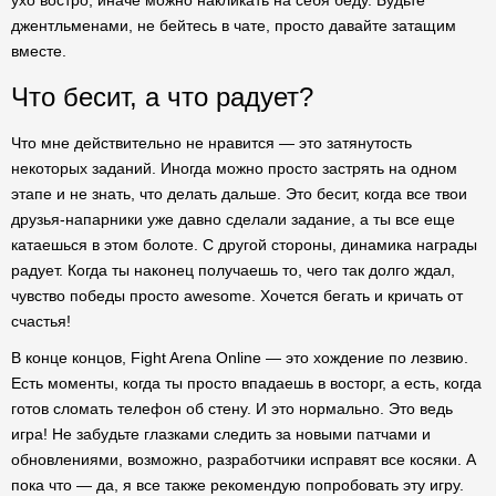
ухо востро, иначе можно накликать на себя беду. Будьте
джентльменами, не бейтесь в чате, просто давайте затащим
вместе.
Что бесит, а что радует?
Что мне действительно не нравится — это затянутость
некоторых заданий. Иногда можно просто застрять на одном
этапе и не знать, что делать дальше. Это бесит, когда все твои
друзья-напарники уже давно сделали задание, а ты все еще
катаешься в этом болоте. С другой стороны, динамика награды
радует. Когда ты наконец получаешь то, чего так долго ждал,
чувство победы просто awesome. Хочется бегать и кричать от
счастья!
В конце концов, Fight Arena Online — это хождение по лезвию.
Есть моменты, когда ты просто впадаешь в восторг, а есть, когда
готов сломать телефон об стену. И это нормально. Это ведь
игра! Не забудьте глазками следить за новыми патчами и
обновлениями, возможно, разработчики исправят все косяки. А
пока что — да, я все также рекомендую попробовать эту игру.