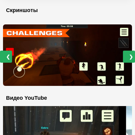
Скриншоты
❮
❯
Видео YouTube