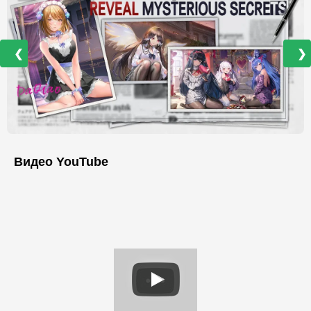
❮
❯
Видео YouTube