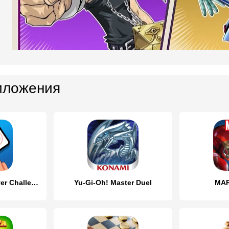
иложения
Duel Masters: Player Challenge
Yu-Gi-Oh! Master Duel
MAR