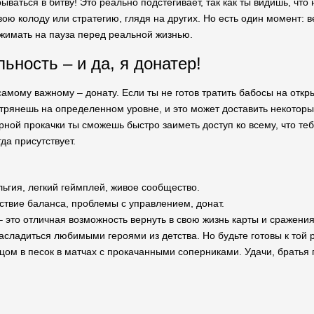
ваться в битву! Это реально подстегивает, так как ты видишь, что 
вою колоду или стратегию, глядя на других. Но есть один момент: 
жимать на пауза перед реальной жизнью.
ьность – и да, я донатер!
самому важному – донату. Если ты не готов тратить бабосы на откр
стрянешь на определенном уровне, и это может доставить некотор
ной прокачки ты сможешь быстро заиметь доступ ко всему, что теб
гда присутствует.
ьгия, легкий геймплей, живое сообщество.
ствие баланса, проблемы с управлением, донат.
 – это отличная возможность вернуть в свою жизнь карты и сражени
насладиться любимыми героями из детства. Но будьте готовы к той
цом в песок в матчах с прокачанными соперниками. Удачи, братья п