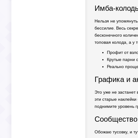
Имба-колоды
Нельзя не упомянуть
бессилие. Весь секр
бесконечного количес
топовая колода, а у
Профит от взл
Крутые парни 
Реально проще 
Графика и а
Это уже не застанет 
эти старые наклейки 
поднимите уровень гр
Сообщество 
Обожаю тусовку, и т