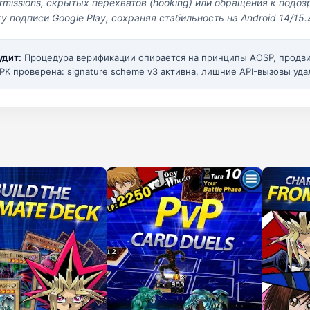
missions, скрытых перехватов (hooking) или обращения к под
у подписи Google Play, сохраняя стабильность на Android 14/15.
удит:
Процедура верификации опирается на принципы AOSP, прод
PK проверена: signature scheme v3 активна, лишние API-вызовы уда