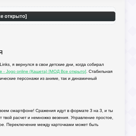
се открыто]
я
inks, я вернулся в свои детские дни, когда собирал
fe - Jogo online (Кашета) [МОД Все открыто]
. Стабильная
сические персонажи из аниме, так и динамичный
 твоем смартфоне! Сражения идут в формате 3 на 3, и ты
т твой расчет и немножко везения. Управление простое,
стое. Переключение между карточками может быть