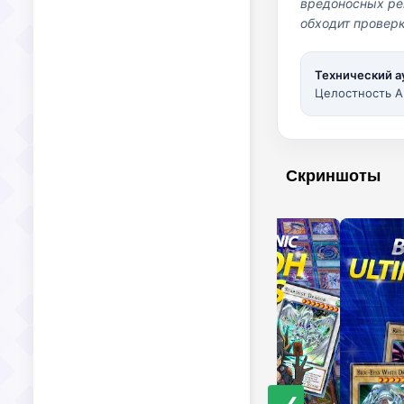
вредоносных per
обходит проверк
Технический а
Целостность A
Скриншоты
❮