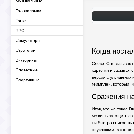
Музыкальные
Головоломки
Гонки
RPG
Симуляторы
Когда носта
Стратегии
Викторины
Слово Юги вызывает ш
Словесные
карточки и засыпал 
версия с улучшениям
Спортивные
геймплей, который, ч
Сражения на
Итак, что же такое D
можешь затащить сво
ты быстро вникаешь 
неуклюжим, а это сле