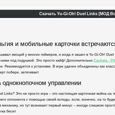
Скачать Yu-Gi-Oh! Duel Links [МОД В
льгия и мобильные карточки встречаютс
квал эмоций у многих геймеров, и когда я зашел в Yu-Gi-Oh! Duel L
с ними под подушкой. Это просто кайф! Дополнительно
Cacheta - Pi
и. Рекомендуется к установке. В игре удачно объединены как клас
ерт побери, затягивает.
 однокнопочном управлении
uel Links? Это не просто игра – это настоящая карточная война на
его оппонента с помощью своей колоды, если, конечно, на то буде
в механику, но тут возникает первый минус – иногда слишком про
гка бесит.