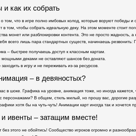
 и как их собрать
 о том, что в игре полно имбовых колод, которые воруют победы и 
ет в том, чтобы собрать идеальную деку. На этом моменте стоит по
тва монет или разблокировки контента. Это не просто жадность, а 
 тебя всего лишь пара стандартных существ, начинаешь резвонить: 
ома – быстрее получаешь доступ к классным картам.
с мощными деками не оставляют шансов без доната.
заходить в игру и не переживать из-за ресурсов.
нимация – в девяностых?
вас в шоке. Графика на уровне, анимация тоже, но иногда кажется,
с персонажами? В общем, стиль милый, но прошу вас, дорогие разр
афики хотя бы на чуть-чуть! Анимации карт иногда так и хочется п
и ивенты – затащим вместе!
ут без этого не обойтись! Сообщество игроков огромно и разнообр