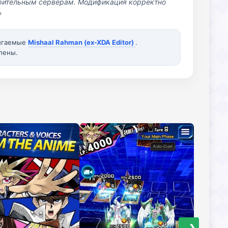
озрительным серверам. Модификация корректно
»
вигаемые
Mishaal Rahman (ex-XDA Editor)
.
лены.
❯