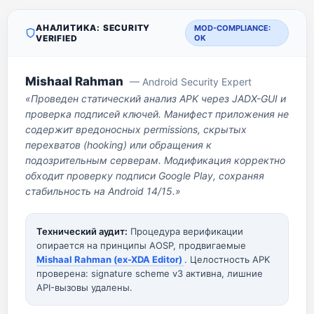
АНАЛИТИКА: SECURITY
MOD-COMPLIANCE:
VERIFIED
OK
Mishaal Rahman
— Android Security Expert
«Проведен статический анализ APK через JADX-GUI и
проверка подписей ключей. Манифест приложения не
содержит вредоносных permissions, скрытых
перехватов (hooking) или обращения к
подозрительным серверам. Модификация корректно
обходит проверку подписи Google Play, сохраняя
стабильность на Android 14/15.»
Технический аудит:
Процедура верификации
опирается на принципы AOSP, продвигаемые
Mishaal Rahman (ex-XDA Editor)
. Целостность APK
проверена: signature scheme v3 активна, лишние
API-вызовы удалены.