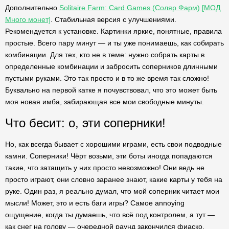
Дополнительно
Solitaire Farm: Card Games (Соляр Фарм) [МОД
Много монет]
. Стабильная версия с улучшениями.
Рекомендуется к установке. Картинки яркие, понятные, правила
простые. Всего пару минут — и ты уже понимаешь, как собирать
комбинации. Для тех, кто не в теме: нужно собрать карты в
определенные комбинации и забросить соперников длинными
пустыми руками. Это так просто и в то же время так сложно!
Буквально на первой катке я почувствовал, что это может быть
моя новая имба, забирающая все мои свободные минуты.
Что бесит: о, эти соперники!
Но, как всегда бывает с хорошими играми, есть свои подводные
камни. Соперники! Чёрт возьми, эти боты иногда попадаются
такие, что затащить у них просто невозможно! Они ведь не
просто играют, они словно заранее знают, какие карты у тебя на
руке. Один раз, я реально думал, что мой соперник читает мои
мысли! Может, это и есть баги игры? Самое annoying
ощущение, когда ты думаешь, что всё под контролем, а тут —
как снег на голову — очередной раунд закончился фиаско.