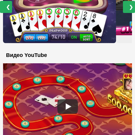
❮
❯
Видео YouTube