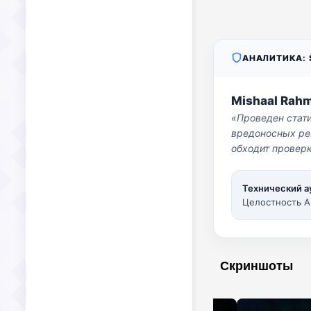
АНАЛИТИКА: S
Mishaal Rah
«Проведен стат
вредоносных per
обходит проверк
Технический а
Целостность A
Скриншоты