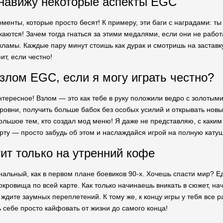
навижу некоторые аспекты ЕGC
оменты, которые просто бесят! К примеру, эти баги с наградами: ты
скаются! Зачем тогда гнаться за этими медалями, если они не раб
кламы. Каждые пару минут стоишь как дурак и смотришь на заставку
т, если честно!
злом EGC, если я могу играть честно?
нтересное! Взлом — это как тебе в руку положили ведро с золотыми
овни, получить больше бабок без особых усилий и открывать новых
ольшое тем, кто создал мод меню! Я даже не представляю, с каки
арту — просто забудь об этом и наслаждайся игрой на полную катуш
ит только на утренний кофе
анальный, как в первом плане боевиков 90-х. Хочешь спасти мир? 
окровища по всей карте. Как только начинаешь вникать в сюжет, н
е ждите заумных переплетений. К тому же, к концу игры у тебя все 
 себе просто кайфовать от жизни до самого конца!