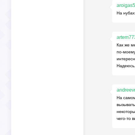
aroigas
На нубах
artem77
Как же м
по-моему
интересн
Надеюсь,
andreev
На самом
вызывать
некоторы
чего-то 