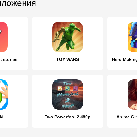
иложения
t stories
TOY WARS
ld
Two Powerfool 2 480p
Anime Girl