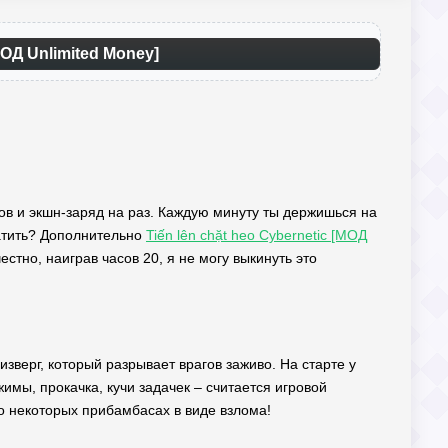
ОД Unlimited Money]
гов и экшн-заряд на раз. Каждую минуту ты держишься на
ратить? Дополнительно
Tiến lên chặt heo Cybernetic [МОД
стно, наиграв часов 20, я не могу выкинуть это
изверг, который разрывает врагов заживо. На старте у
ежимы, прокачка, кучи задачек – считается игровой
ь о некоторых прибамбасах в виде взлома!