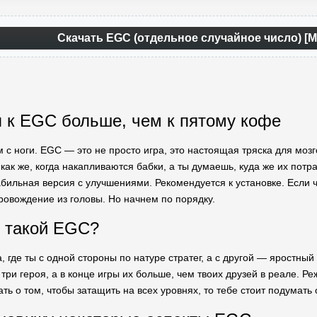
Скачать EGC (отдельное случайное число) [М
п к EGC больше, чем к пятому кофе
м с ноги. EGC — это не просто игра, это настоящая тряска для моз
 как же, когда накапливаются бабки, а ты думаешь, куда же их пот
абильная версия с улучшениями. Рекомендуется к установке. Если че
овождение из головы. Но начнем по порядку.
ь такой EGC?
, где ты с одной стороны по натуре стратег, а с другой — яростный 
о три героя, а в конце игры их больше, чем твоих друзей в реале. Р
ать о том, чтобы затащить на всех уровнях, то тебе стоит подумат