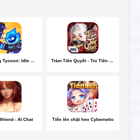
Hero Making Tycoon: Idle Games
Trảm Tiên Quyết - Tru Tiên 5.0
friend - AI Chat
Tiến lên chặt heo Cybernetic