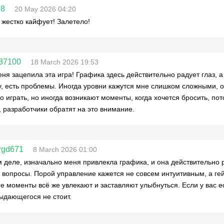
58
20 May 2026 04:20
 жестко кайфует! Залетело!
37100
18 March 2026 19:53
еня зацепила эта игра! Графика здесь действительно радует глаз, 
, есть проблемы. Иногда уровни кажутся мне слишком сложными, о
о играть, но иногда возникают моменты, когда хочется бросить, по
 разработчики обратят на это внимание.
rgd671
8 March 2026 01:00
 деле, изначально меня привлекла графика, и она действительно р
 вопросы. Порой управление кажется не совсем интуитивным, а ге
е моменты всё же увлекают и заставляют улыбнуться. Если у вас е
выдающегося не стоит.