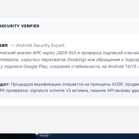
ECURITY VERIFIED
man
— Android Security Expert
ический анализ APK через JADX-GUI и проверка подписей ключе
missions, скрытых перехватов (hooking) или обращения к под
у подписи Google Play, сохраняя стабильность на Android 14/15.
удит:
Процедура верификации опирается на принципы AOSP, прод
PK проверена: signature scheme v3 активна, лишние API-вызовы уда