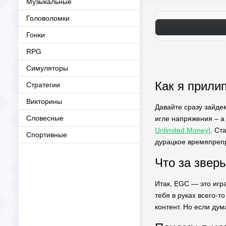
Музыкальные
Головоломки
Гонки
RPG
Симуляторы
Как я прили
Стратегии
Викторины
Давайте сразу зайде
Словесные
игле напряжения – а
Unlimited Money]
. Ст
Спортивные
дурацкое времяпрепр
Что за звер
Итак, EGC — это игра
тебя в руках всего-т
контент. Но если дум