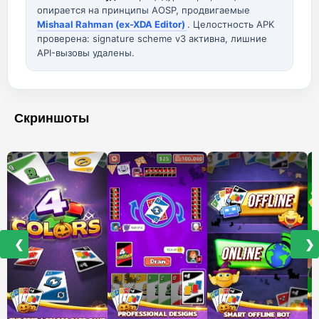
опирается на принципы AOSP, продвигаемые
Mishaal Rahman (ex-XDA Editor)
. Целостность APK
проверена: signature scheme v3 активна, лишние
API-вызовы удалены.
Скриншоты
❮
❯