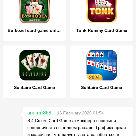
Burkozel card game online
Tonk Rummy Card Game
Solitaire Card Game
Solitaire Card Game
andrrrrr868
16 February 2026 01:54
В 4 Colors Card Game атмосфера веселья и
соперничества в полном разгаре. Графика яркая
и красочная, что радует глаз, а разобраться в