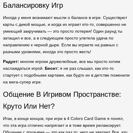
Балансировку Игр
Иногда у меня возникают мысли о балансе в игре. Существуют
карты с дикой мощью, и когда их играет кто-то, совершенно не
умеющий закручивать — это просто лотерея! Один раунд ты
затащил и все, а в следующем просто улетела удача по
направлению к черной дыре. Если вы играете на равных с
разными уровнями, иногда это просто жесть!
Радует:
многие игроки дружелюбные, все мы просто хотим
наслаждаться игрой.
Бесит:
я не раз слышал, как кто-то
стартует с подобными картами, как будто их в детстве поженили
на мега-супер игре.
Общение В Игривом Пространстве:
Круто Или Нет?
Итак, в конце концов, при игре в 4 Colors Card Game я понял,
что эта игра отлично напрягает и в тоже время релаксирует.
Общение с друзьями — это как раз то, чего не хватает. Все, кто