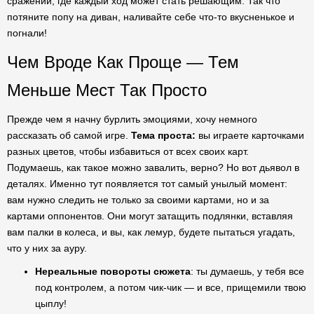
сражений, где каждый ход может стать решающим. Так что
потяните попу на диван, наливайте себе что-то вкусненькое и
погнали!
Чем Вроде Как Проще — Тем
Меньше Мест Так Просто
Прежде чем я начну бурлить эмоциями, хочу немного
рассказать об самой игре.
Тема проста:
вы играете карточками
разных цветов, чтобы избавиться от всех своих карт.
Подумаешь, как такое можно завалить, верно? Но вот дьявол в
деталях. Именно тут появляется тот самый унылый момент:
вам нужно следить не только за своими картами, но и за
картами оппонентов. Они могут затащить подлянки, вставляя
вам палки в колеса, и вы, как лемур, будете пытаться угадать,
что у них за ауру.
Нереальные повороты сюжета
: ты думаешь, у тебя все
под контролем, а потом чик-чик — и все, прищемили твою
цыплу!