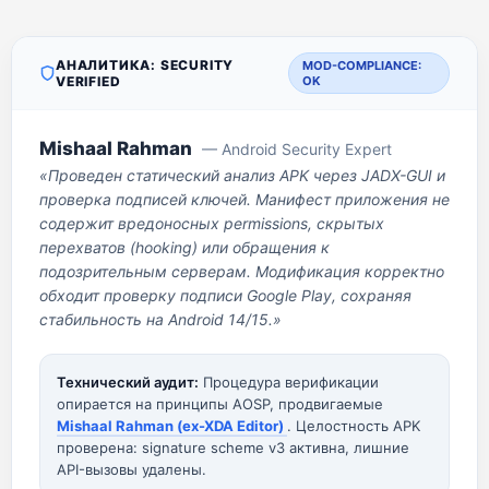
АНАЛИТИКА: SECURITY
MOD-COMPLIANCE:
VERIFIED
OK
Mishaal Rahman
— Android Security Expert
«Проведен статический анализ APK через JADX-GUI и
проверка подписей ключей. Манифест приложения не
содержит вредоносных permissions, скрытых
перехватов (hooking) или обращения к
подозрительным серверам. Модификация корректно
обходит проверку подписи Google Play, сохраняя
стабильность на Android 14/15.»
Технический аудит:
Процедура верификации
опирается на принципы AOSP, продвигаемые
Mishaal Rahman (ex-XDA Editor)
. Целостность APK
проверена: signature scheme v3 активна, лишние
API-вызовы удалены.