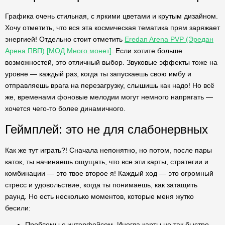
Графика очень стильная, с яркими цветами и крутым дизайном.
Хочу отметить, что вся эта космическая тематика прям заряжает
энергией! Отдельно стоит отметить
Eredan Arena PVP (Эредан
Арена ПВП) [МОД Много монет]
. Если хотите больше
возможностей, это отличный выбор. Звуковые эффекты тоже на
уровне — каждый раз, когда ты запускаешь свою имбу и
отправляешь врага на перезагрузку, слышишь как надо! Но всё
же, временами фоновые мелодии могут немного напрягать —
хочется чего-то более динамичного.
Геймплей: это не для слабонервных
Как же тут играть?! Сначала непонятно, но потом, после пары
каток, ты начинаешь ощущать, что все эти карты, стратегии и
комбинации — это твое второе я! Каждый ход — это огромный
стресс и удовольствие, когда ты понимаешь, как затащить
раунд. Но есть несколько моментов, которые меня жутко
бесили:
Проблемы с интерфейсом. Иногда карты не так быстро