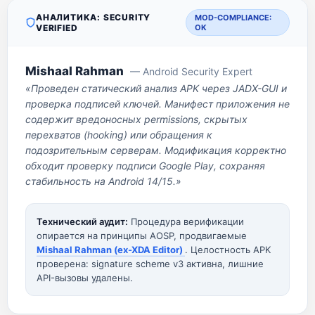
АНАЛИТИКА: SECURITY
MOD-COMPLIANCE:
VERIFIED
OK
Mishaal Rahman
— Android Security Expert
«Проведен статический анализ APK через JADX-GUI и
проверка подписей ключей. Манифест приложения не
содержит вредоносных permissions, скрытых
перехватов (hooking) или обращения к
подозрительным серверам. Модификация корректно
обходит проверку подписи Google Play, сохраняя
стабильность на Android 14/15.»
Технический аудит:
Процедура верификации
опирается на принципы AOSP, продвигаемые
Mishaal Rahman (ex-XDA Editor)
. Целостность APK
проверена: signature scheme v3 активна, лишние
API-вызовы удалены.