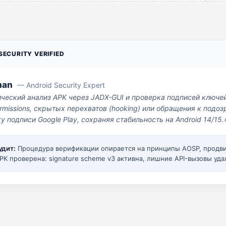
ECURITY VERIFIED
man
— Android Security Expert
ический анализ APK через JADX-GUI и проверка подписей ключе
missions, скрытых перехватов (hooking) или обращения к под
у подписи Google Play, сохраняя стабильность на Android 14/15.
удит:
Процедура верификации опирается на принципы AOSP, прод
PK проверена: signature scheme v3 активна, лишние API-вызовы уда