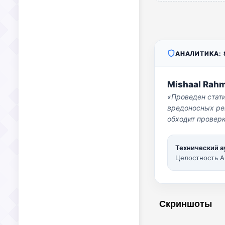
АНАЛИТИКА: S
Mishaal Rah
«Проведен стат
вредоносных per
обходит проверк
Технический а
Целостность A
Скриншоты