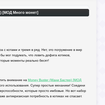
м) [МОД Много монет]
ра с котами и тремя в ряд. Нет, это погружение в мир
бы мог подумать, что ловить дофига котиков,
которые моменты реально бесят!
атить внимание на
Money Buster (Мани Бастер) [МОД
го использования. Супер простые механики! Соедини
уперспособности, которые просто имбовые. Но вот набор
же антикризисная потребность в котиках не спасает.