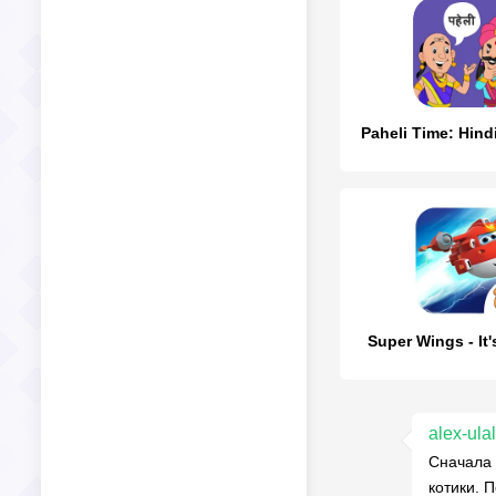
Paheli Time: Hind
Super Wings - It'
alex-ula
Сначала 
котики. 