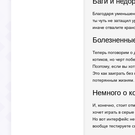
Баги и недо
Благодаря уменьшенно
ты чуть не затащил у
иначе отвалите крано
Болезненные
Теперь поговорим о д
котиков, но черт по
Поэтому, если вы хо
Это как заиграть без
потерянным жизням.
Немного о к
И, конечно, стоит о
хочет играть в серые
Но вот интерфейс нем
вообще тестируете с