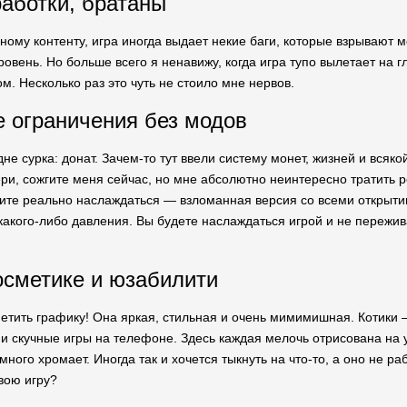
работки, братаны
му контенту, игра иногда выдает некие баги, которые взрывают мо
ровень. Но больше всего я ненавижу, когда игра тупо вылетает на 
м. Несколько раз это чуть не стоило мне нервов.
 ограничения без модов
не сурка: донат. Зачем-то тут ввели систему монет, жизней и всяк
бери, сожгите меня сейчас, но мне абсолютно неинтересно тратить
тите реально наслаждаться — взломанная версия со всеми откры
 какого-либо давления. Вы будете наслаждаться игрой и не пережива
осметике и юзабилити
тметить графику! Она яркая, стильная и очень мимимишная. Котики 
 и скучные игры на телефоне. Здесь каждая мелочь отрисована на у
ного хромает. Иногда так и хочется тыкнуть на что-то, а оно не раб
вою игру?