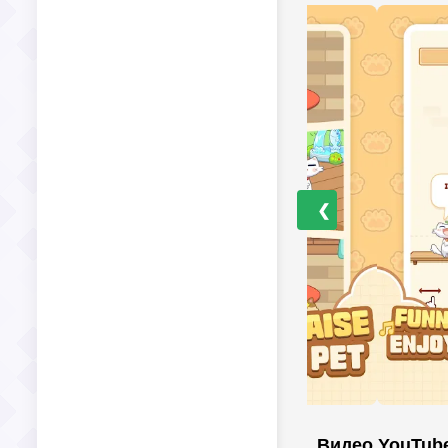
❮
Видео YouTub