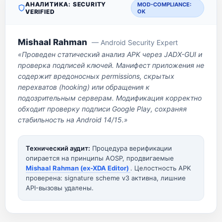
АНАЛИТИКА: SECURITY
MOD-COMPLIANCE:
VERIFIED
OK
Mishaal Rahman
— Android Security Expert
«Проведен статический анализ APK через JADX-GUI и
проверка подписей ключей. Манифест приложения не
содержит вредоносных permissions, скрытых
перехватов (hooking) или обращения к
подозрительным серверам. Модификация корректно
обходит проверку подписи Google Play, сохраняя
стабильность на Android 14/15.»
Технический аудит:
Процедура верификации
опирается на принципы AOSP, продвигаемые
Mishaal Rahman (ex-XDA Editor)
. Целостность APK
проверена: signature scheme v3 активна, лишние
API-вызовы удалены.