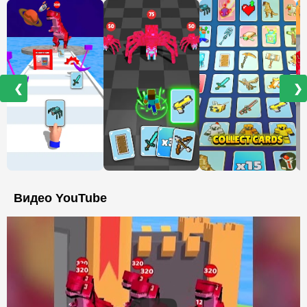
❮
❯
Видео YouTube