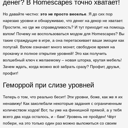
денег? В Homescapes точно хватает!
Но давайте честно:
это не просто веселье
. Я до сих пор
нарезаю уровни и обнаруживаю, что денег на декор не хватает.
Простите, но где же справедливость? И тут приходит на помощь
взлом! Почему не воспользоваться модом для Homescapes? Вы
такие страждущие в игре, а она перетаскивает ваши эмоции как
попугай. Взлом означает много монет, свободное время на
прокачку и полное открытие уровней! Это как получить
волшебный ключ к желаемому – новая шторка, крутая мебель!
Зачем ждать, когда можно всё забрать сразу? Профит, друзья,
профит!
Геморрой при слизе уровней
Теперь о том, что реально бесит! Эти уровни, боже, как же я их
ненавижу! Как заколебали некоторые задания с ограниченным
количеством ходов! Вот, ты уже на финишной прямой, а у тебя
всего два хода осталось, и - бам! Уровень не пройден! Чёрт
побери, на это только один раз можно выложиться со своим