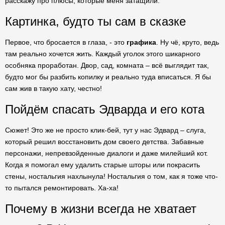
расскажу про плюсы, которые меня затащили.
Картинка, будто ты сам в сказке
Первое, что бросается в глаза, - это
графика
. Ну чё, круто, ведь
там реально хочется жить. Каждый уголок этого шикарного
особняка проработан. Двор, сад, комната – всё выглядит так,
будто мог бы разбить копилку и реально туда вписаться. Я бы
сам жив в такую хату, честно!
Пойдём спасать Эдварда и его кота
Сюжет! Это же не просто клик-бей, тут у нас Эдвард – слуга,
который решил восстановить дом своего детства. Забавные
персонажи, непревзойденные диалоги и даже милейший кот.
Когда я помогал ему удалить старые шторы или покрасить
стены, ностальгия нахлынула! Ностальгия о том, как я тоже что-
то пытался ремонтировать. Ха-ха!
Почему в жизни всегда не хватает