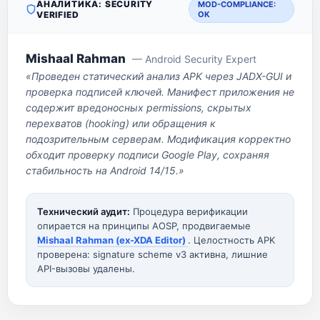
АНАЛИТИКА: SECURITY
MOD-COMPLIANCE:
VERIFIED
OK
Mishaal Rahman
— Android Security Expert
«Проведен статический анализ APK через JADX-GUI и
проверка подписей ключей. Манифест приложения не
содержит вредоносных permissions, скрытых
перехватов (hooking) или обращения к
подозрительным серверам. Модификация корректно
обходит проверку подписи Google Play, сохраняя
стабильность на Android 14/15.»
Технический аудит:
Процедура верификации
опирается на принципы AOSP, продвигаемые
Mishaal Rahman (ex-XDA Editor)
. Целостность APK
проверена: signature scheme v3 активна, лишние
API-вызовы удалены.