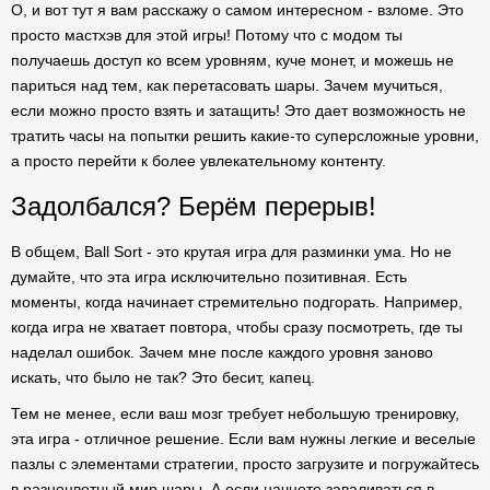
О, и вот тут я вам расскажу о самом интересном - взломе. Это
просто мастхэв для этой игры! Потому что с модом ты
получаешь доступ ко всем уровням, куче монет, и можешь не
париться над тем, как перетасовать шары. Зачем мучиться,
если можно просто взять и затащить! Это дает возможность не
тратить часы на попытки решить какие-то суперсложные уровни,
а просто перейти к более увлекательному контенту.
Задолбался? Берём перерыв!
В общем, Ball Sort - это крутая игра для разминки ума. Но не
думайте, что эта игра исключительно позитивная. Есть
моменты, когда начинает стремительно подгорать. Например,
когда игра не хватает повтора, чтобы сразу посмотреть, где ты
наделал ошибок. Зачем мне после каждого уровня заново
искать, что было не так? Это бесит, капец.
Тем не менее, если ваш мозг требует небольшую тренировку,
эта игра - отличное решение. Если вам нужны легкие и веселые
пазлы с элементами стратегии, просто загрузите и погружайтесь
в разноцветный мир шары. А если начнете заваливаться в