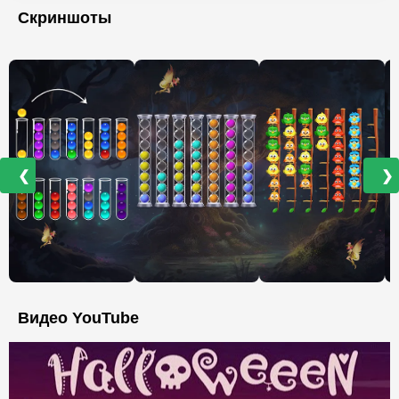
Скриншоты
❮
❯
Видео YouTube