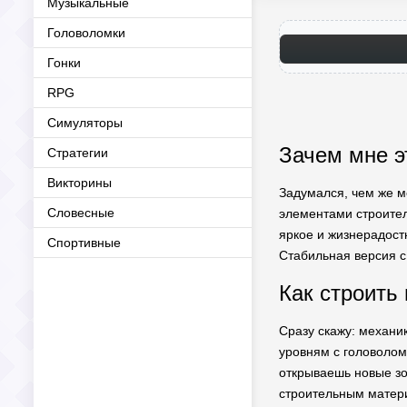
Музыкальные
Головоломки
Гонки
RPG
Симуляторы
Зачем мне э
Стратегии
Викторины
Задумался, чем же м
Словесные
элементами строител
яркое и жизнерадостн
Спортивные
Стабильная версия с 
Как строить 
Сразу скажу: механик
уровням с головоло
открываешь новые зо
строительным матери