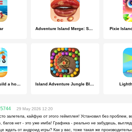
ar
Adventure Island Merge: Save
Pixie Isla
Island building! Build a house
Island Adventure Jungle Blast
Light
75744
29 May 2026 12:20
сто залетела, кайфую от этого геймплея! Установил без проблем, вс
, багов нет - это уже имба! Графика - реально не забудешь, выгляди
е ждать от андроид игры? Как у вас, тоже такая же производитель