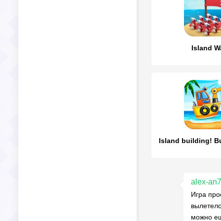
Island W
alex-an
Игра про
вылетело
можно ещ