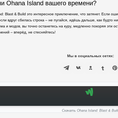
 ли Ohana Island вашего времени?
d: Blast & Build это интересное приключение, что затянет. Если ош
сли вдруг сбилась строка – не пугайся, идёшь дальше, как будто н
ома и модов, вы точно останетесь на куру, медленно покоряя эти о
ений – вперёд, не стесняйтесь!
Мы в социальных сетях:
Скачать Ohana Island: Blast & Buil