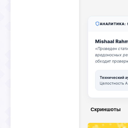
АНАЛИТИКА: S
Mishaal Rah
«Проведен стат
вредоносных per
обходит проверк
Технический а
Целостность A
Скриншоты