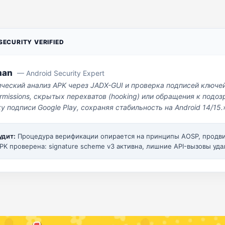
ECURITY VERIFIED
man
— Android Security Expert
ический анализ APK через JADX-GUI и проверка подписей ключе
missions, скрытых перехватов (hooking) или обращения к под
у подписи Google Play, сохраняя стабильность на Android 14/15.
удит:
Процедура верификации опирается на принципы AOSP, прод
PK проверена: signature scheme v3 активна, лишние API-вызовы уда