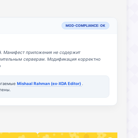
MOD-COMPLIANCE: OK
й. Манифест приложения не содержит
озрительным серверам. Модификация корректно
»
вигаемые
Mishaal Rahman (ex-XDA Editor)
.
лены.