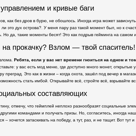
управлением и кривые баги
ов, как без дров в бурю, не обошлось. Иногда игра может зависнут
 ли это дух острова?. У меня пару раз такой момент был, но к счас
. Но да, такие моменты бесят! Это как подрыв гейминга на самом 
 на прокачку? Взлом — твой спаситель!
взлома.
Ребята, если у вас нет времени гноиться на одном и то
тавьте: у вас есть мод меню, где доступно много монет, открытые у
ру преград. Это как в жизни – когда охота, зашёл под вечер в магаз
озможность стать имбой. Открывайте всё, стройте всё, взрывайте вс
социальных составляющих
ину, отмечу, что геймплей неплохо разнообразят социальные эле
 другими командами и получать призы. Но, согласитесь, иногда наш
 – хочется затаскивать на победу, а тут, раз, и не тащит. Вот тут 