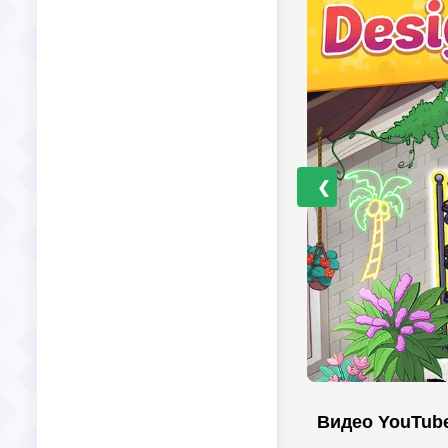
❮
Видео YouTub