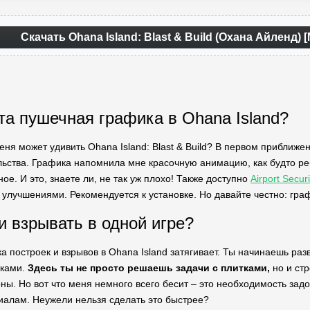
Скачать Ohana Island: Blast & Build (Охана Айленд
та пушечная графика в Ohana Island?
еня может удивить Ohana Island: Blast & Build? В первом приближе
ьства. Графика напомнила мне красочную анимацию, как будто ребя
ое. И это, знаете ли, не так уж плохо! Также доступно
Airport Secu
улучшениями. Рекомендуется к установке. Но давайте честно: граф
и взрывать в одной игре?
а построек и взрывов в Ohana Island затягивает. Ты начинаешь раз
мками.
Здесь ты не просто решаешь задачи с плитками,
но и стр
ны. Но вот что меня немного всего бесит – это необходимость зад
алам. Неужели нельзя сделать это быстрее?