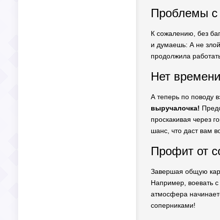
Проблемы с 
К сожалению, без баг
и думаешь: А не злой
продолжила работать
Нет времени
А теперь по поводу 
выручалочка!
Предс
проскакивая через го
шанс, что даст вам в
Профит от 
Завершая общую карт
Например, воевать с
атмосфера начинается
соперниками!