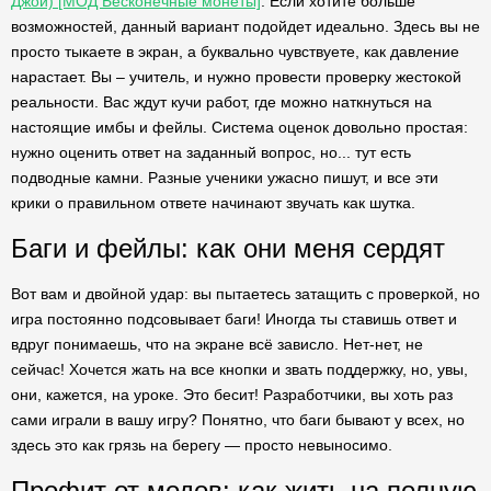
Джой) [МОД Бесконечные монеты]
. Если хотите больше
возможностей, данный вариант подойдет идеально. Здесь вы не
просто тыкаете в экран, а буквально чувствуете, как давление
нарастает. Вы – учитель, и нужно провести проверку жестокой
реальности. Вас ждут кучи работ, где можно наткнуться на
настоящие имбы и фейлы. Система оценок довольно простая:
нужно оценить ответ на заданный вопрос, но... тут есть
подводные камни. Разные ученики ужасно пишут, и все эти
крики о правильном ответе начинают звучать как шутка.
Баги и фейлы: как они меня сердят
Вот вам и двойной удар: вы пытаетесь затащить с проверкой, но
игра постоянно подсовывает баги! Иногда ты ставишь ответ и
вдруг понимаешь, что на экране всё зависло. Нет-нет, не
сейчас! Хочется жать на все кнопки и звать поддержку, но, увы,
они, кажется, на уроке. Это бесит! Разработчики, вы хоть раз
сами играли в вашу игру? Понятно, что баги бывают у всех, но
здесь это как грязь на берегу — просто невыносимо.
Профит от модов: как жить на полную