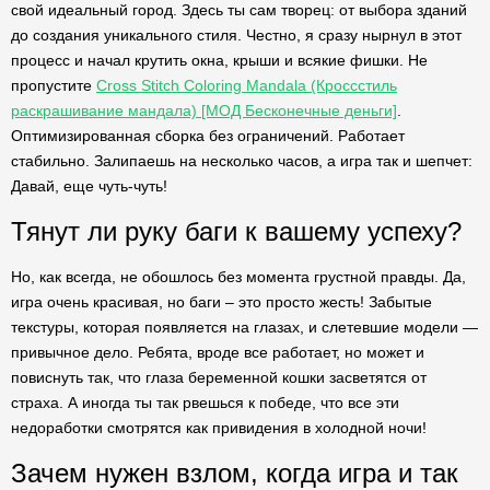
свой идеальный город. Здесь ты сам творец: от выбора зданий
до создания уникального стиля. Честно, я сразу нырнул в этот
процесс и начал крутить окна, крыши и всякие фишки. Не
пропустите
Cross Stitch Coloring Mandala (Кроссстиль
раскрашивание мандала) [МОД Бесконечные деньги]
.
Оптимизированная сборка без ограничений. Работает
стабильно. Залипаешь на несколько часов, а игра так и шепчет:
Давай, еще чуть-чуть!
Тянут ли руку баги к вашему успеху?
Но, как всегда, не обошлось без момента грустной правды. Да,
игра очень красивая, но баги – это просто жесть! Забытые
текстуры, которая появляется на глазах, и слетевшие модели —
привычное дело. Ребята, вроде все работает, но может и
повиснуть так, что глаза беременной кошки засветятся от
страха. А иногда ты так рвешься к победе, что все эти
недоработки смотрятся как привидения в холодной ночи!
Зачем нужен взлом, когда игра и так