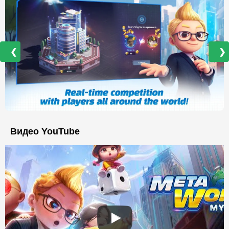
❮
❯
Видео YouTube