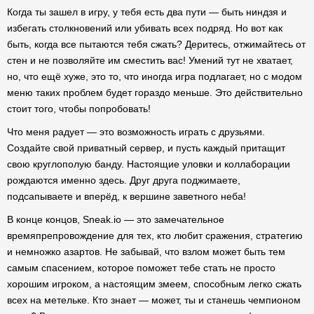
Когда ты зашел в игру, у тебя есть два пути — быть ниндзя и
избегать столкновений или убивать всех подряд. Но вот как
быть, когда все пытаются тебя сжать? Деритесь, отжимайтесь от
стен и не позволяйте им сместить вас! Умений тут не хватает,
но, что ещё хуже, это то, что иногда игра подлагает, но с модом
меню таких проблем будет гораздо меньше. Это действительно
стоит того, чтобы попробовать!
Что меня радует — это возможность играть с друзьями.
Создайте свой приватный сервер, и пусть каждый притащит
свою круглополую банду. Настоящие уловки и коллаборации
рождаются именно здесь. Друг друга поджимаете,
подсапываете и вперёд, к вершине заветного неба!
В конце концов, Sneak.io — это замечательное
времяпрепровождение для тех, кто любит сражения, стратегию
и немножко азартов. Не забывай, что взлом может быть тем
самым спасением, которое поможет тебе стать не просто
хорошим игроком, а настоящим змеем, способным легко сжать
всех на метельке. Кто знает — может, ты и станешь чемпионом