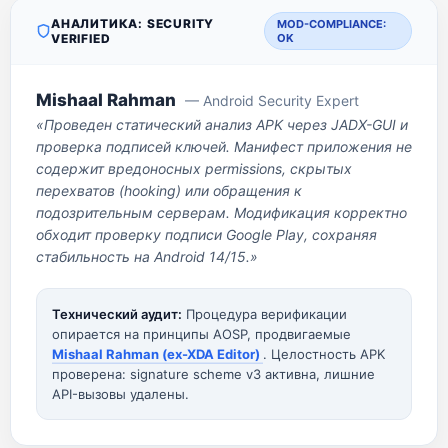
АНАЛИТИКА: SECURITY
MOD-COMPLIANCE:
VERIFIED
OK
Mishaal Rahman
— Android Security Expert
«Проведен статический анализ APK через JADX-GUI и
проверка подписей ключей. Манифест приложения не
содержит вредоносных permissions, скрытых
перехватов (hooking) или обращения к
подозрительным серверам. Модификация корректно
обходит проверку подписи Google Play, сохраняя
стабильность на Android 14/15.»
Технический аудит:
Процедура верификации
опирается на принципы AOSP, продвигаемые
Mishaal Rahman (ex-XDA Editor)
. Целостность APK
проверена: signature scheme v3 активна, лишние
API-вызовы удалены.