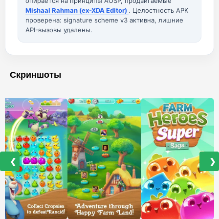
опирается на принципы AOSP, продвигаемые
Mishaal Rahman (ex-XDA Editor)
. Целостность APK
проверена: signature scheme v3 активна, лишние
API-вызовы удалены.
Скриншоты
❮
❯