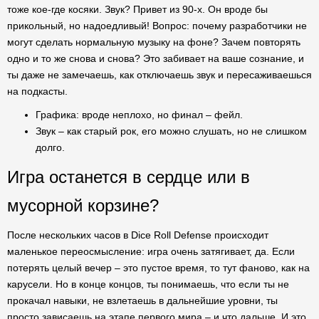
тоже кое-где косяки. Звук? Привет из 90-х. Он вроде бы
прикольный, но надоедливый! Вопрос: почему разработчики не
могут сделать нормальную музыку на фоне? Зачем повторять
одно и то же снова и снова? Это забивает на ваше сознание, и
ты даже не замечаешь, как отключаешь звук и пересаживаешься
на подкасты.
Графика: вроде неплохо, но финал – фейл.
Звук – как старый рок, его можно слушать, но не слишком
долго.
Игра останется в сердце или в
мусорной корзине?
После нескольких часов в Dice Roll Defense происходит
маленькое переосмысление: игра очень затягивает, да. Если
потерять целый вечер – это пустое время, то тут фаново, как на
карусели. Но в конце концов, ты понимаешь, что если ты не
прокачал навыки, не взлетаешь в дальнейшие уровни, ты
просто зависаешь на этапе первого мира – и что дальше. И это,