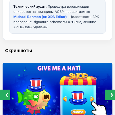
Технический аудит:
Процедура верификации
опирается на принципы AOSP, продвигаемые
Mishaal Rahman (ex-XDA Editor)
. Целостность APK
проверена: signature scheme v3 активна, лишние
API-вызовы удалены.
Скриншоты
❮
❯