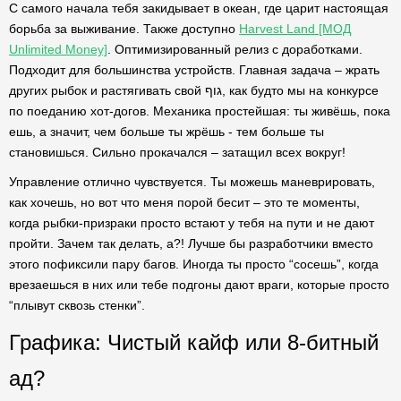
С самого начала тебя закидывает в океан, где царит настоящая
борьба за выживание. Также доступно
Harvest Land [МОД
Unlimited Money]
. Оптимизированный релиз с доработками.
Подходит для большинства устройств. Главная задача – жрать
других рыбок и растягивать свой גוף, как будто мы на конкурсе
по поеданию хот-догов. Механика простейшая: ты живёшь, пока
ешь, а значит, чем больше ты жрёшь - тем больше ты
становишься. Сильно прокачался – затащил всех вокруг!
Управление отлично чувствуется. Ты можешь маневрировать,
как хочешь, но вот что меня порой бесит – это те моменты,
когда рыбки-призраки просто встают у тебя на пути и не дают
пройти. Зачем так делать, а?! Лучше бы разработчики вместо
этого пофиксили пару багов. Иногда ты просто “сосешь”, когда
врезаешься в них или тебе подгоны дают враги, которые просто
“плывут сквозь стенки”.
Графика: Чистый кайф или 8-битный
ад?