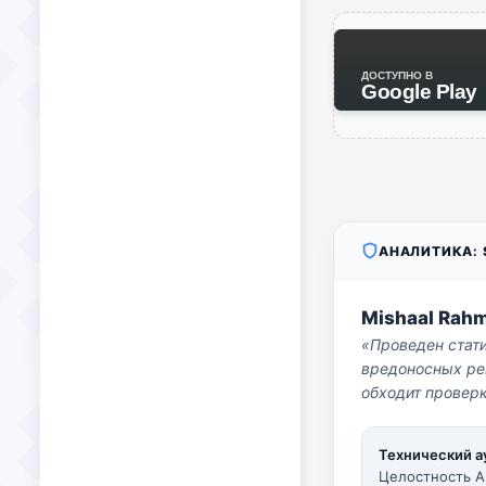
ДОСТУПНО В
Google Play
АНАЛИТИКА: S
Mishaal Rah
«Проведен стат
вредоносных per
обходит проверк
Технический а
Целостность A