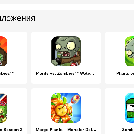
иложения
ombies™
Plants vs. Zombies™ Watch Face
Plants 
s Season 2
Merge Plants – Monster Defense
Zombi