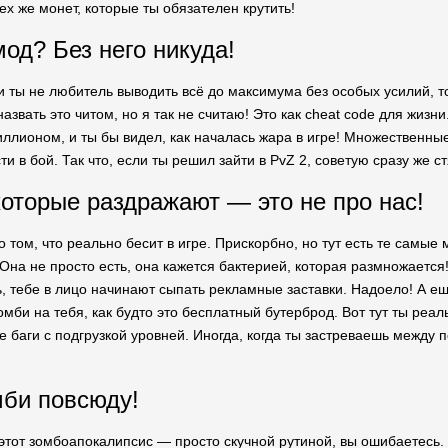
тех же монет, которые ты обязателен крутить!
од? Без него никуда!
ли ты не любитель выводить всё до максимума без особых усилий, 
азвать это читом, но я так не считаю! Это как cheat code для жиз
иллионом, и ты бы видел, как началась жара в игре! Множественны
и в бой. Так что, если ты решил зайти в PvZ 2, советую сразу же 
оторые раздражают — это не про нас!
 том, что реально бесит в игре. Прискорбно, но тут есть те самые 
на не просто есть, она кажется бактерией, которая размножается!
, тебе в лицо начинают сыпать рекламные заставки. Надоело! А ещ
омби на тебя, как будто это бесплатный бутерброд. Вот тут ты реа
е баги с подгрузкой уровней. Иногда, когда ты застреваешь между 
мби повсюду!
 этот зомбоапокалипсис — просто скучной рутиной, вы ошибаетесь. 