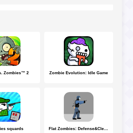
vs. Zombies™ 2
Zombie Evolution: Idle Game
es squards
Flat Zombies: Defense&Cleanup