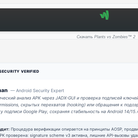
Скачать Plants vs Zombies™ 2
ECURITY VERIFIED
man
— Android Security Expert
ический анализ APK через JADX-GUI и проверка подписей ключе
missions, скрытых перехватов (hooking) или обращения к под
у подписи Google Play, сохраняя стабильность на Android 14/15.
удит:
Процедура верификации опирается на принципы AOSP, прод
PK проверена: signature scheme v3 активна, лишние API-вызовы уда