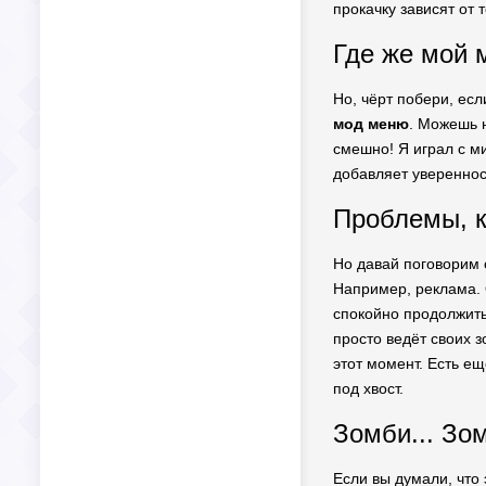
прокачку зависят от 
Где же мой м
Но, чёрт побери, ес
мод меню
. Можешь н
смешно! Я играл с м
добавляет уверенност
Проблемы, к
Но давай поговорим о
Например, реклама. О
спокойно продолжить
просто ведёт своих з
этот момент. Есть ещ
под хвост.
Зомби... Зо
Если вы думали, что