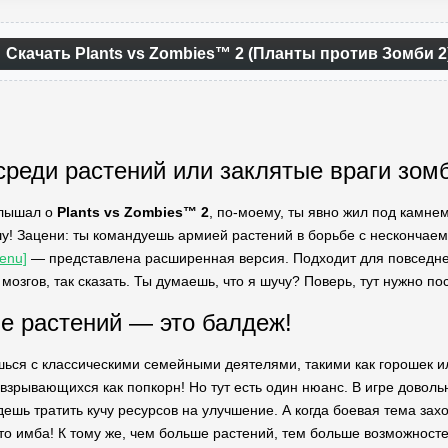
Скачать Plants vs Zombies™ 2 (Планты против Зомби 
среди растений или заклятые враги зом
слышал о
Plants vs Zombies™ 2
, по-моему, ты явно жил под камне
шу! Зацени: ты командуешь армией растений в борьбе с нескончае
enu]
— представлена расширенная версия. Подходит для повседнев
мозгов, так сказать. Ты думаешь, что я шучу? Поверь, тут нужно по
е растений — это балдеж!
ься с классическими семейными деятелями, такими как горошек ил
взрывающихся как попкорн! Но тут есть один нюанс. В игре довольн
удешь тратить кучу ресурсов на улучшение. А когда боевая тема з
то имба! К тому же, чем больше растений, тем больше возможностей