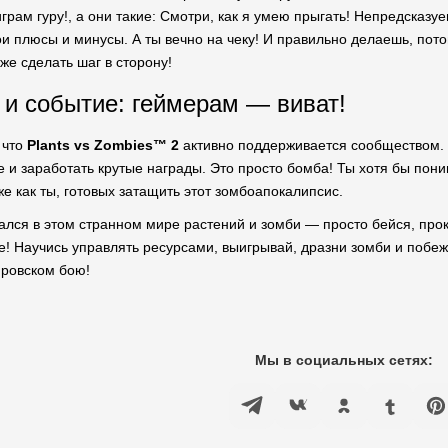
играм гуру!, а они такие: Смотри, как я умею прыгать! Непредсказ
и плюсы и минусы. А ты вечно на чеку! И правильно делаешь, пото
же сделать шаг в сторону!
и событие: геймерам — виват!
 что
Plants vs Zombies™ 2
активно поддерживается сообществом. 
 и заработать крутые награды. Это просто бомба! Ты хотя бы поним
же как ты, готовых затащить этот зомбоапокалипсис.
зался в этом странном мире растений и зомби — просто бейся, прок
е! Научись управлять ресурсами, выигрывай, дразни зомби и побеж
ировском бою!
Мы в социальных сетях: