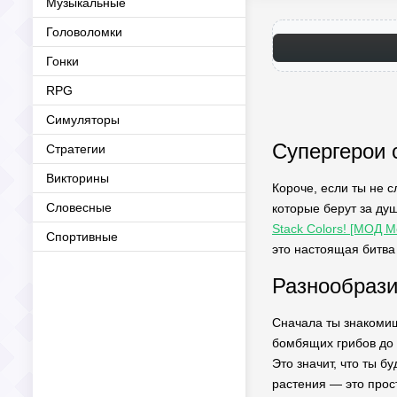
Музыкальные
Головоломки
Гонки
RPG
Симуляторы
Супергерои 
Стратегии
Викторины
Короче, если ты не 
Словесные
которые берут за ду
Stack Colors! [МОД M
Спортивные
это настоящая битва 
Разнообрази
Сначала ты знакомиш
бомбящих грибов до 
Это значит, что ты б
растения — это прос