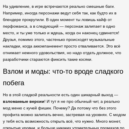
На удивление, в игре встречаются реально смешные баги.
Например, иногда персонажи ведут себя так, как будто их в
блендере прокрутили. В один момент ты ловишь кайф от
перфоманса, а в следующий — персонаж залипает в одно
место, и ты уже только и ждешь, когда он наконец сдвинется!
Друзья, помимо этого, частенько происходят музыкальные
накладки, когда аккомпанемент просто отваливается. Это всё
отнимает немного удовольствия, но надо отдать должное, что
разработчики стараются фиксить такие косяки.
Взлом и моды: что-то вроде сладкого
побега
Но в этой сладкой реальности есть один шикарный выход —
взломанные версии
! И тут я не про обычный чит, а реально
мод меню с кучей фишек. Почему? Да потому что без этого
профита можно залипать вечно, застревая на уровнях. С модом
у тебя есть возможность открыть всё, что нужно. Много монет,
открытые уровни, и больше никаких утомительных промахов по