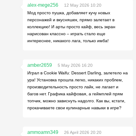
alex-mege256
12 May 2026 10:20
Мод просто пушка, добавляет кучу новых
персонажей и вкусняшек, прямо залетает в
коллекцию! И арты просто кайф, весь экран
нарисован классно – играть стало еще
интереснее, никакого лага, только имба!
amber2659
5 May 2026 16:20
Играл в Cookie Waifu: Dessert Darling, залетело на
ура! Установка прошла легко, никаких проблем,
производительность просто лайк, не лагает и
багов нет. Графика кайфовая, а геймплей прям
топчик, можно зависнуть надолго. Как вы, кстати,
прокачиваете свои кулинарные навыки в игре?
ammoamn349
26 April 2026 20:20