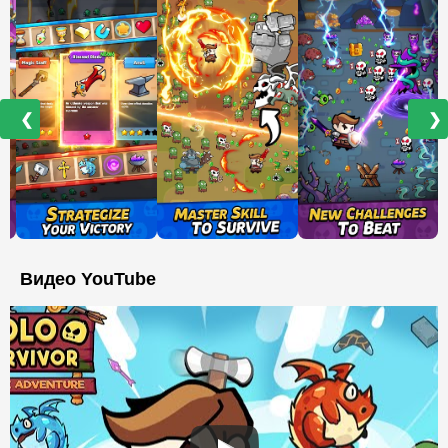
❮
❯
Видео YouTube