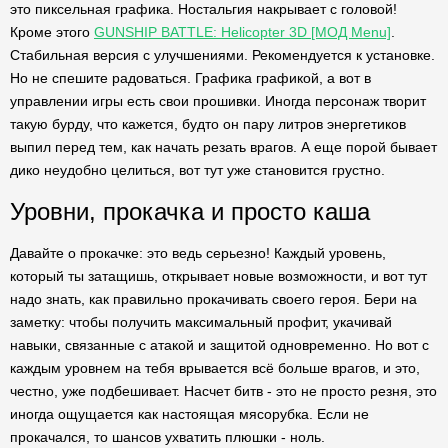
это пиксельная графика. Ностальгия накрывает с головой!
Кроме этого
GUNSHIP BATTLE: Helicopter 3D [МОД Menu]
.
Стабильная версия с улучшениями. Рекомендуется к установке.
Но не спешите радоваться. Графика графикой, а вот в
управлении игры есть свои прошивки. Иногда персонаж творит
такую бурду, что кажется, будто он пару литров энергетиков
выпил перед тем, как начать резать врагов. А еще порой бывает
дико неудобно целиться, вот тут уже становится грустно.
Уровни, прокачка и просто каша
Давайте о прокачке: это ведь серьезно! Каждый уровень,
который ты затащишь, открывает новые возможности, и вот тут
надо знать, как правильно прокачивать своего героя. Бери на
заметку: чтобы получить максимальный профит, укачивай
навыки, связанные с атакой и защитой одновременно. Но вот с
каждым уровнем на тебя врывается всё больше врагов, и это,
честно, уже подбешивает. Насчет битв - это не просто резня, это
иногда ощущается как настоящая мясорубка. Если не
прокачался, то шансов ухватить плюшки - ноль.