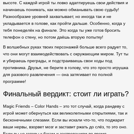
высоте. С каждой игрой ты ловко адаптируешь свои действия и
начинаешь понимать, как можно обманывать свою судьбу!
Разнообразие уровней захватывает, но иногда так и не
укладывается в голове, как пройти дальше. Особенно, когда у
тебя понеделёк на финале. Это когда ты уже готов бросить
телефон о стену, но потом даёшь вторую попытку!
В волшебных руках твоих персонажей больше всего радует то,
что они могут взаимодействовать с окружающим миром. Тут ты
и убираешь преграды, и подстраиваешь свои ходы под
противника. Друзья, не берите в голову, что это просто игрушка
для разового развлечения — она затягивает по полной
программе!
Финальный вердикт: стоит ли играть?
Magic Friends – Color Hands – это тот случай, когда рандеву с
игрой может обернуться как великолепными открытиями, так и
бесконечными слезами. Если вы искали что-то, что поджарит
ваши нервы, взорвет мозг и заставит ржать до слёз, то это оно.
Если вы не готовы к багам и застреваниям во время