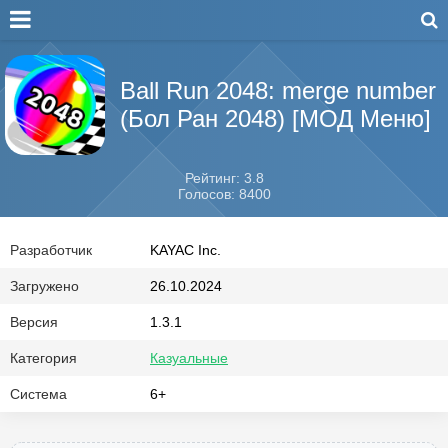
Ball Run 2048: merge number
(Бол Ран 2048) [МОД Меню]
Рейтинг: 3.8
Голосов: 8400
Разработчик
KAYAC Inc.
Загружено
26.10.2024
Версия
1.3.1
Категория
Казуальные
Система
6+