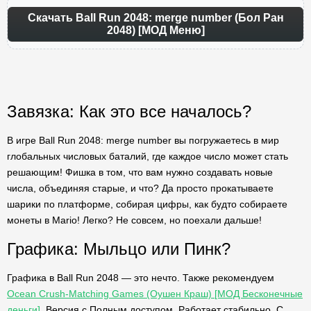
Скачать Ball Run 2048: merge number (Бол Ран
2048) [МОД Меню]
Завязка: Как это все началось?
В игре Ball Run 2048: merge number вы погружаетесь в мир
глобальных числовых баталий, где каждое число может стать
решающим! Фишка в том, что вам нужно создавать новые
числа, объединяя старые, и что? Да просто прокатываете
шарики по платформе, собирая цифры, как будто собираете
монеты в Mario! Легко? Не совсем, но поехали дальше!
Графика: Мыльцо или Пинк?
Графика в Ball Run 2048 — это нечто. Также рекомендуем
Ocean Crush-Matching Games (Оушен Краш) [МОД Бесконечные
деньги]
. Версия с Полным доступом. Работает стабильно. С