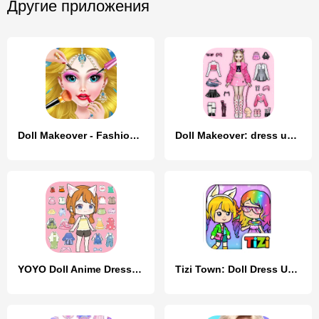
Другие приложения
Doll Makeover - Fashion Queen
Doll Makeover: dress up games
YOYO Doll Anime Dress Up Game
Tizi Town: Doll Dress Up Games