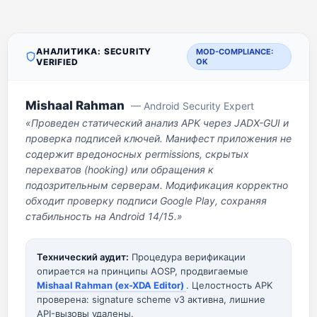
АНАЛИТИКА: SECURITY
MOD-COMPLIANCE:
VERIFIED
OK
Mishaal Rahman
— Android Security Expert
«Проведен статический анализ APK через JADX-GUI и
проверка подписей ключей. Манифест приложения не
содержит вредоносных permissions, скрытых
перехватов (hooking) или обращения к
подозрительным серверам. Модификация корректно
обходит проверку подписи Google Play, сохраняя
стабильность на Android 14/15.»
Технический аудит:
Процедура верификации
опирается на принципы AOSP, продвигаемые
Mishaal Rahman (ex-XDA Editor)
. Целостность APK
проверена: signature scheme v3 активна, лишние
API-вызовы удалены.