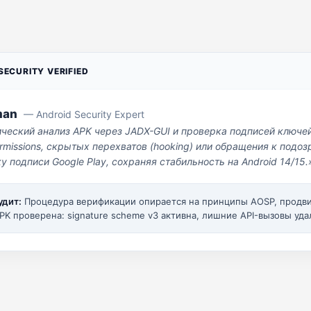
ECURITY VERIFIED
man
— Android Security Expert
ический анализ APK через JADX-GUI и проверка подписей ключе
missions, скрытых перехватов (hooking) или обращения к под
у подписи Google Play, сохраняя стабильность на Android 14/15.
удит:
Процедура верификации опирается на принципы AOSP, прод
PK проверена: signature scheme v3 активна, лишние API-вызовы уда