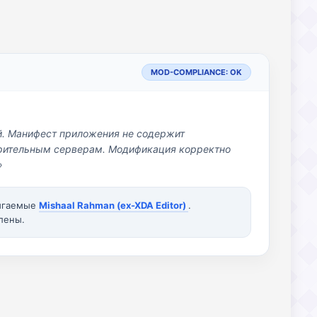
MOD-COMPLIANCE: OK
й. Манифест приложения не содержит
озрительным серверам. Модификация корректно
»
вигаемые
Mishaal Rahman (ex-XDA Editor)
.
лены.