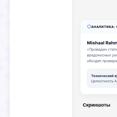
АНАЛИТИКА: S
Mishaal Rah
«Проведен стат
вредоносных per
обходит проверк
Технический а
Целостность A
Скриншоты