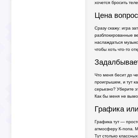
хочется бросить тел
Цена вопрос
Сразу скажу: игра за
разблокированные ве
наслаждаться музыкой
чтобы хоть что-то от
Задалбывает
Что меня бесит до ч
проигрышем, и тут ка
серьезно? Уберите э
Как бы меня не вымо
Графика или
Графика тут — прост
атмосферу К-попа. Ма
Тут столько классных