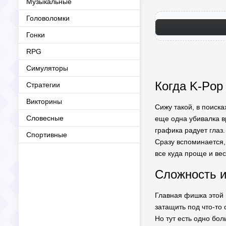
Музыкальные
Головоломки
Гонки
RPG
Симуляторы
Когда K-Pop
Стратегии
Викторины
Сижу такой, в поиска
Словесные
еще одна убивалка в
графика радует глаз
Спортивные
Сразу вспоминается, 
все куда проще и ве
Сложность и
Главная фишка этой и
затащить под что-то 
Но тут есть одно бол