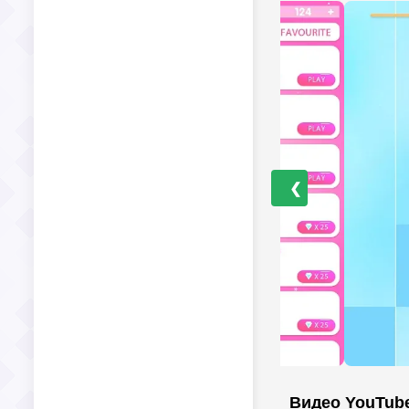
❮
Видео YouTub