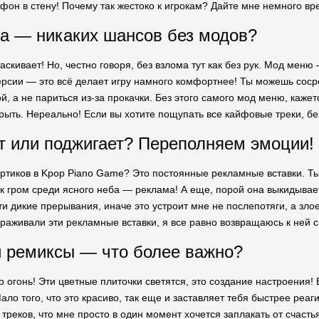
ефон в стену! Почему так жестоко к игрокам? Дайте мне немного в
а — никаких шансов без модов?
таскивает! Но, честно говоря, без взлома тут как без рук. Мод мен
рсии — это всё делает игру намного комфортнее! Ты можешь сосре
, а не париться из-за прокачки. Без этого самого мод меню, кажет
крыть. Нереально! Если вы хотите пощупать все кайфовые треки, б
 или поджигает? Переполняем эмоции!
ертиков в Kpop Piano Game? Это постоянные рекламные вставки. Ты
к гром среди ясного неба — реклама! А еще, порой она выкидывает
ти дикие прерывания, иначе это устроит мне не послепотяги, а зло
раживали эти рекламные вставки, я все равно возвращаюсь к ней с
 ремиксы — что более важно?
о огонь! Эти цветные плиточки светятся, это создание настроения
ло того, что это красиво, так еще и заставляет тебя быстрее реаг
 треков, что мне просто в один момент хочется заплакать от счаст