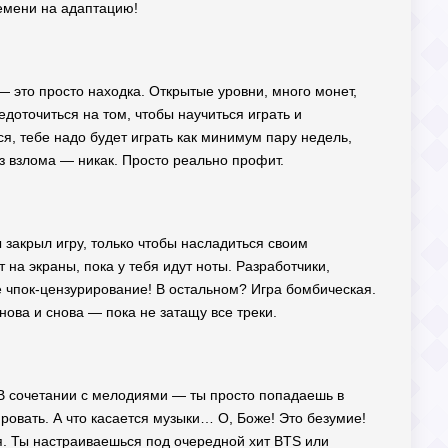
ремени на адаптацию!
ю — это просто находка. Открытые уровни, много монет,
доточиться на том, чтобы научиться играть и
ся, тебе надо будет играть как минимум пару недель,
ез взлома — никак. Просто реально профит.
 закрыл игру, только чтобы насладиться своим
 на экраны, пока у тебя идут ноты. Разработчики,
е чпок-цензурирование! В остальном? Игра бомбическая.
нова и снова — пока не затащу все треки.
! В сочетании с мелодиями — ты просто попадаешь в
ировать. А что касается музыки… О, Боже! Это безумие!
ья. Ты настраиваешься под очередной хит BTS или