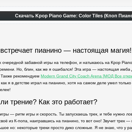
Скачать Kpop Piano Game: Color Tiles (Кпоп Пиан
 встречает пианино — настоящая магия!
х очередной забавной игры на телефон, и натыкаюсь на Kpop Piano 
ремени. Но, блин, как же я ошибался! Эта игра — настоящая имба
. Также рекомендуем
Modern Grand City Coach Arena [МОД Все откр
как я в детстве играл на пианино, хотя на самом деле умел только 
селее!
ли трение? Как это работает?
гры — ритм игры и скорость. Ты запускаешь трек, и тебе нужно лов
своё из К-попа, наигравшись на пианино, то вот оно! Звучит трек —
ьшое но: некоторые треки просто дико сложные. Я не знаю, что у р