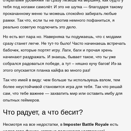
открытыми уровнями ты сразу лезешь на вершину, как будто у
тебя под ногами самолёт. И это не шутка — благодаря такому
прокачанному меню ты можешь спокойно забирать любые
рамки. Так что, если ты не против немного пофаниться, я
реально советую подлючить это дело.
Но есть вот пара но. Наверняка ты подумаешь, что с модами
сразу станет легче. Не тут-то было! Часто начинаешь встречать
бабочек, которые портят игру. Лаги, баги и прочая хрень
начинают раздражать. И знаешь, бывает такое, что ты уже
собрался радоваться победе, а тут – няшно кучу багов! Из-за
этого опускается планка кайфа во много раз!
Так что имей в виду: чем больше ты используешь взлом, тем
более неустойчивой становится игра для тебя. Так что решай
сам, что тебе важнее — захватить мир или оставить имбу для
опытных геймеров.
Что радует, а что бесит?
Несмотря на все недостатки, в
Imposter Battle Royale
есть