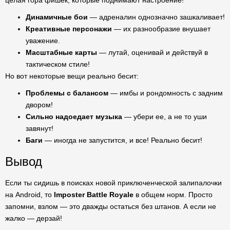
целая гора фишек, которые поднимают настроение!
Динамичные бои
— адреналин однозначно зашкаливает!
Креативные персонажи
— их разнообразие внушает
уважение.
Масштабные карты
— лутай, оценивай и действуй в
тактическом стиле!
Но вот некоторые вещи реально бесит:
Проблемы с балансом
— имбы и рондомность с задним
двором!
Сильно надоедает музыка
— убери ее, а не то уши
завянут!
Баги
— иногда не запустится, и все! Реально бесит!
Вывод
Если ты сидишь в поисках новой приключенческой залипалочки
на Android, то
Imposter Battle Royale
в общем норм. Просто
запомни, взлом — это дважды остаться без штанов. А если не
жалко — дерзай!