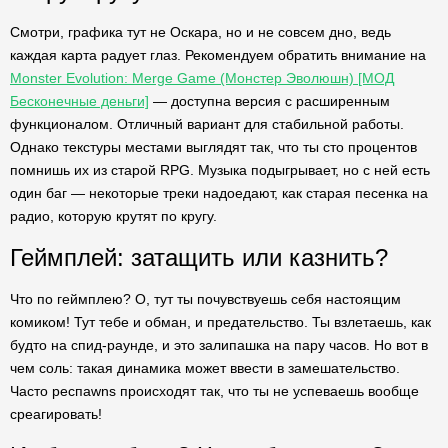
Смотри, графика тут не Оскара, но и не совсем дно, ведь
каждая карта радует глаз. Рекомендуем обратить внимание на
Monster Evolution: Merge Game (Монстер Эволюшн) [МОД
Бесконечные деньги]
— доступна версия с расширенным
функционалом. Отличный вариант для стабильной работы.
Однако текстуры местами выглядят так, что ты сто процентов
помнишь их из старой RPG. Музыка подыгрывает, но с ней есть
один баг — некоторые треки надоедают, как старая песенка на
радио, которую крутят по кругу.
Геймплей: затащить или казнить?
Что по геймплею? О, тут ты почувствуешь себя настоящим
комиком! Тут тебе и обман, и предательство. Ты взлетаешь, как
будто на спид-раунде, и это залипашка на пару часов. Но вот в
чем соль: такая динамика может ввести в замешательство.
Часто респawns происходят так, что ты не успеваешь вообще
среагировать!