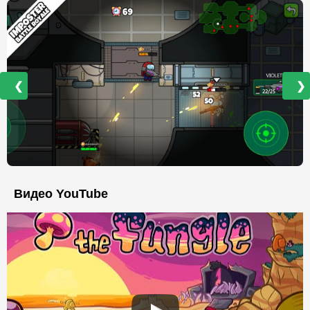
❮
❯
Видео YouTube