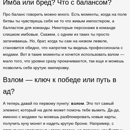
Имба или бред? Что с балансом?
Про баланс говорить можно много. Есть моменты, когда на поле
битвы ты чувствуешь себя не то что живым импостером, а
балластом для команды. Некоторые персонажи в команде
слишком имбовые. Скажем, с одним из таких ты просто
затачиваешь. Но, брат, когда ты сам на низком левеле,
становится обидно, что напротив ты видишь профессионала с
модами. Вот в такие моменты и хочется использовать взлом —
мало того, что уровни сразу прокачиваются, так еще и можешь
позволить себе крутую экипировку.
Взлом — ключ к победе или путь в
ад?
А теперь давай по первому пункту:
взлом
. Это тот самый
элемент, который на деле может помочь тебе выжить. Да-да,
именно с модами ты можешь разблокировать новые карты,
получить кучу монет и надеть крутую броню. Например, с